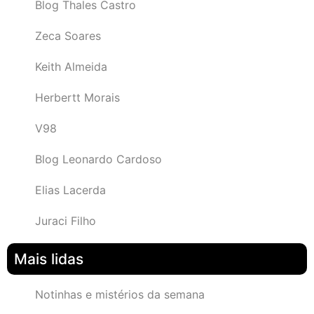
Blog Thales Castro
Zeca Soares
Keith Almeida
Herbertt Morais
V98
Blog Leonardo Cardoso
Elias Lacerda
Juraci Filho
Mais lidas
Notinhas e mistérios da semana