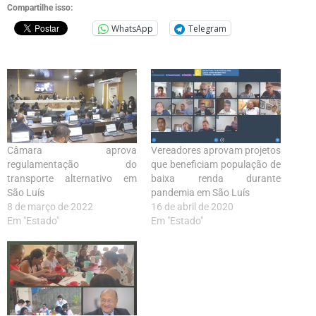
Compartilhe isso:
WhatsApp
Telegram
Câmara aprova
Vereadores aprovam projetos
regulamentação do
que beneficiam população de
transporte alternativo em
baixa renda durante
São Luís
pandemia em São Luís
8 de março de 2022
16 de abril de 2020
Em "Estado"
Em "Estado"