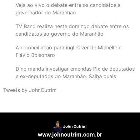
Veja ao vivo o debate entre os candidatos a
governador do Maranhão
TV Band realiza neste domingo debate entre os
candidatos ao governo do Maranhão
A reconciliação para inglês ver de Michelle e
Flávio Bolsonaro
Dino manda investigar emendas Pix de deputados
e ex-deputados do Maranhão. Saiba quais
Tweets by JohnCutrim
www.johncutrim.com.br