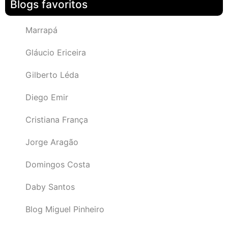
Blogs favoritos
Marrapá
Gláucio Ericeira
Gilberto Léda
Diego Emir
Cristiana França
Jorge Aragão
Domingos Costa
Daby Santos
Blog Miguel Pinheiro