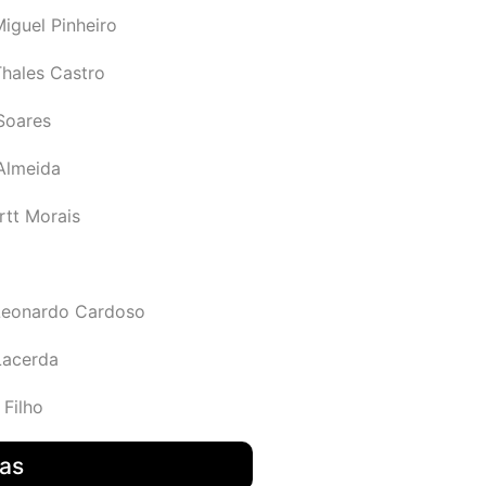
iguel Pinheiro
Thales Castro
Soares
 Almeida
rtt Morais
Leonardo Cardoso
Lacerda
 Filho
das