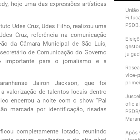
dy, hoje uma das expressões artísticas
União
Fufuc
PSDB.
ituto Udes Cruz, Udes Filho, realizou uma
Udes Cruz, referência na comunicação
Eleiçõ
ção da Câmara Municipal de São Luís,
gesto
e secretário de Comunicação do Governo
julgad
 importante para o jornalismo e a
Rosea
vice-p
primei
aranhense Jairon Jackson, que foi
a valorização de talentos locais dentro
Juscel
lico encerrou a noite com o show “Pai
oficia
ão marcada por identificação, risadas
PSDB/
Maran
ficou completamente lotado, reunindo
Após 
Hospit