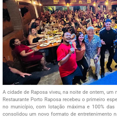
A cidade de Raposa viveu, na noite de ontem, um ma
Restaurante Porto Raposa recebeu o primeiro espe
no município, com lotação máxima e 100% das 
consolidou um novo formato de entretenimento na