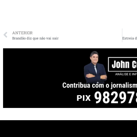
ANTERIOR
Brandão diz que não vai sair