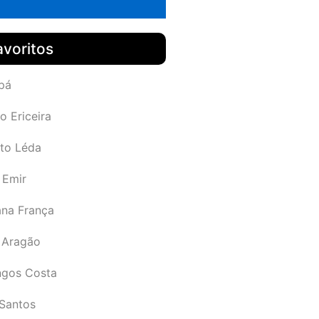
avoritos
pá
o Ericeira
rto Léda
 Emir
ana França
 Aragão
gos Costa
Santos