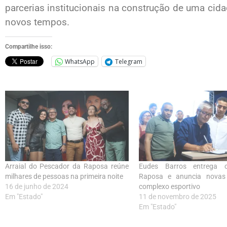
parcerias institucionais na construção de uma cida
novos tempos.
Compartilhe isso:
WhatsApp
Telegram
Arraial do Pescador da Raposa reúne
Eudes Barros entrega 
milhares de pessoas na primeira noite
Raposa e anuncia novas
16 de junho de 2024
complexo esportivo
Em "Estado"
11 de novembro de 2025
Em "Estado"