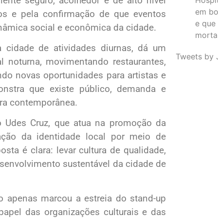
nte seguro, acolhedor e de alto nível
em bo
sos e pela confirmação de que eventos
e que
nâmica social e econômica da cidade.
morta
 cidade de atividades diurnas, dá um
Tweets by 
al noturna, movimentando restaurantes,
ndo novas oportunidades para artistas e
onstra que existe público, demanda e
tura contemporânea.
to Udes Cruz, que atua na promoção da
zação da identidade local por meio de
sta é clara: levar cultura de qualidade,
desenvolvimento sustentável da cidade de
ão apenas marcou a estreia do stand-up
pel das organizações culturais e das