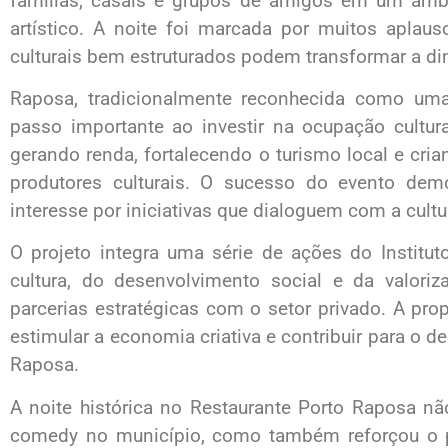
famílias, casais e grupos de amigos em um ambie
artístico. A noite foi marcada por muitos aplau
culturais bem estruturados podem transformar a di
Raposa, tradicionalmente reconhecida como uma
passo importante ao investir na ocupação cultur
gerando renda, fortalecendo o turismo local e cria
produtores culturais. O sucesso do evento dem
interesse por iniciativas que dialoguem com a cul
O projeto integra uma série de ações do Institu
cultura, do desenvolvimento social e da valori
parcerias estratégicas com o setor privado. A propo
estimular a economia criativa e contribuir para o 
Raposa.
A noite histórica no Restaurante Porto Raposa n
comedy no município, como também reforçou o pa