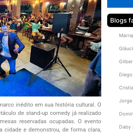
Blogs f
Marra
Gláuci
Gilbe
Diego
Cristi
Jorge
rco inédito em sua história cultural. O
táculo de stand-up comedy já realizado
Domin
mesas reservadas ocupadas. O evento
Daby 
 cidade e demonstrou, de forma clara,