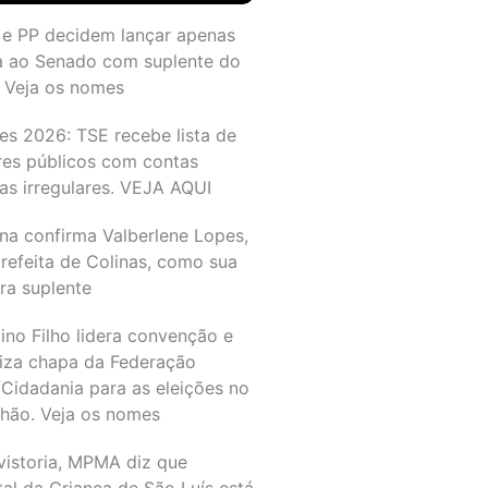
 e PP decidem lançar apenas
a ao Senado com suplente do
 Veja os nomes
es 2026: TSE recebe lista de
res públicos com contas
as irregulares. VEJA AQUI
na confirma Valberlene Lopes,
refeita de Colinas, como sua
ra suplente
ino Filho lidera convenção e
liza chapa da Federação
Cidadania para as eleições no
hão. Veja os nomes
vistoria, MPMA diz que
al da Criança de São Luís está