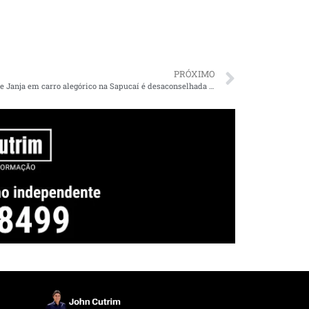
PRÓXIMO
Estreia de Janja em carro alegórico na Sapucaí é desaconselhada pela ala jurídica do Planalto