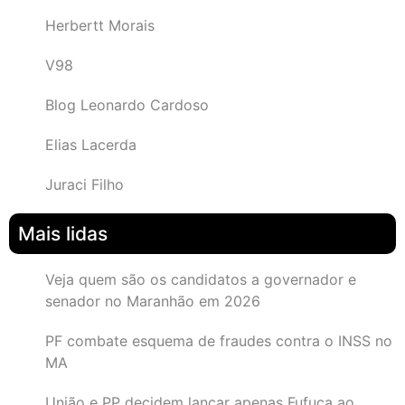
Herbertt Morais
V98
Blog Leonardo Cardoso
Elias Lacerda
Juraci Filho
Mais lidas
Veja quem são os candidatos a governador e
senador no Maranhão em 2026
PF combate esquema de fraudes contra o INSS no
MA
União e PP decidem lançar apenas Fufuca ao