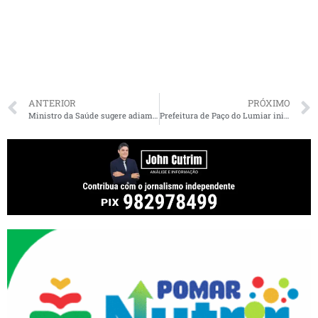
ANTERIOR
PRÓXIMO
Ministro da Saúde sugere adiamento das eleições por conta do coronavírus: ‘Vai ser uma tragédia’
Prefeitura de Paço do Lumiar inicia primeira fase da campanha de vacinação contra a influenza nesta segunda-feira 23 de março