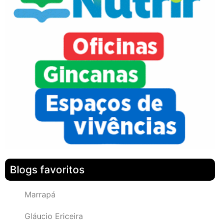
Blogs favoritos
Marrapá
Gláucio Ericeira