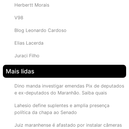
Herbertt Morais
V98
Blog Leonardo Cardoso
Elias Lacerda
Juraci Filho
Mais lidas
Dino manda investigar emendas Pix de deputados
e ex-deputados do Maranhão. Saiba quais
Lahesio define suplentes e amplia presença
política da chapa ao Senado
Juiz maranhense é afastado por instalar câmeras