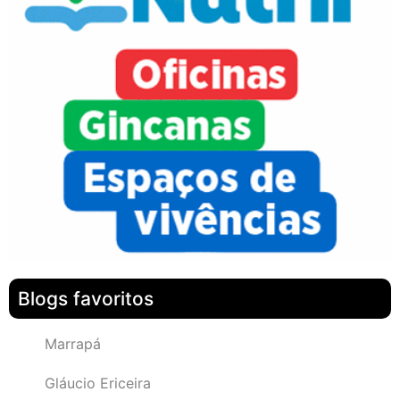
Blogs favoritos
Marrapá
Gláucio Ericeira