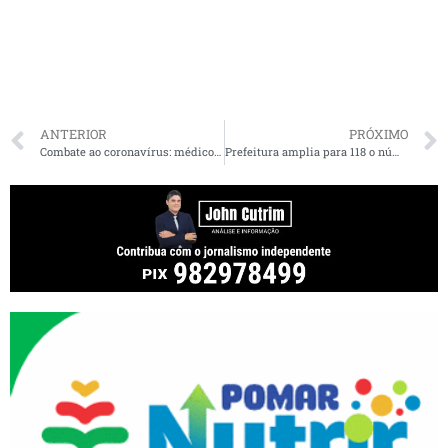
ANTERIOR
PRÓXIMO
Combate ao coronavírus: médico maranhense faz relato emocionante
Prefeitura amplia para 118 o número de salas de vacinação contra H1N1 em São Luís