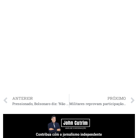
ANTERIOR
PRÓXIMO
Pressionado, Bolsonaro diz: ‘Não vão me tirar daqui’
Militares reprovam participação de Bolsonaro em ato antidemocrático