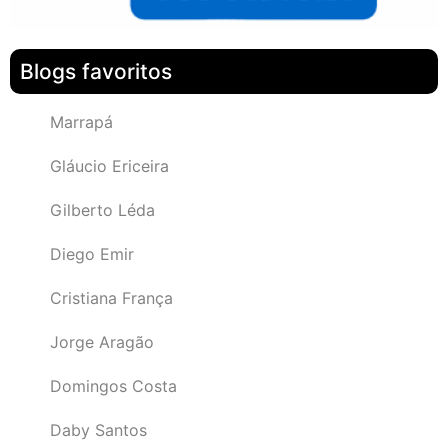
Blogs favoritos
Marrapá
Gláucio Ericeira
Gilberto Léda
Diego Emir
Cristiana França
Jorge Aragão
Domingos Costa
Daby Santos