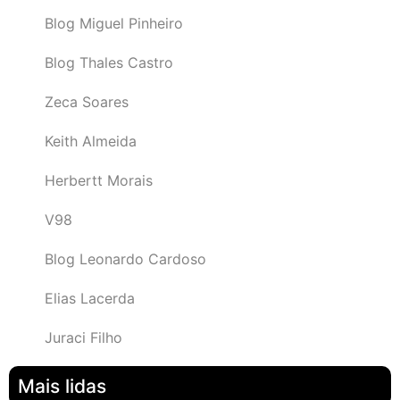
Blog Miguel Pinheiro
Blog Thales Castro
Zeca Soares
Keith Almeida
Herbertt Morais
V98
Blog Leonardo Cardoso
Elias Lacerda
Juraci Filho
Mais lidas