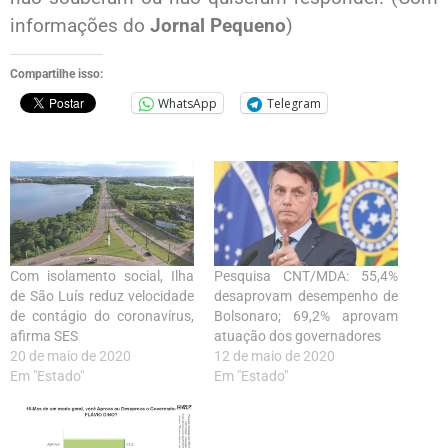
informações do
Jornal Pequeno
)
Compartilhe isso:
WhatsApp
Telegram
Com isolamento social, Ilha
Pesquisa CNT/MDA: 55,4%
de São Luís reduz velocidade
desaprovam desempenho de
de contágio do coronavírus,
Bolsonaro; 69,2% aprovam
afirma SES
atuação dos governadores
20 de maio de 2020
12 de maio de 2020
Em "Estado"
Em "Estado"