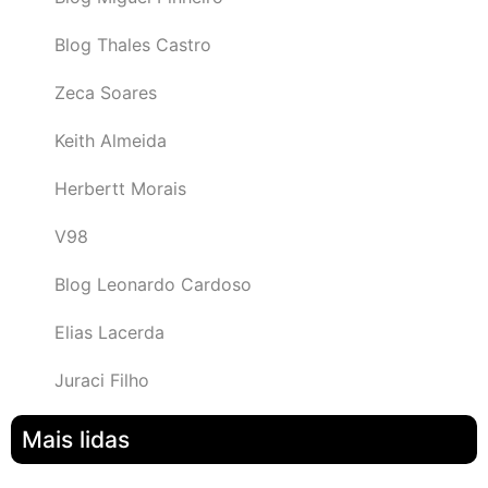
Blog Thales Castro
Zeca Soares
Keith Almeida
Herbertt Morais
V98
Blog Leonardo Cardoso
Elias Lacerda
Juraci Filho
Mais lidas