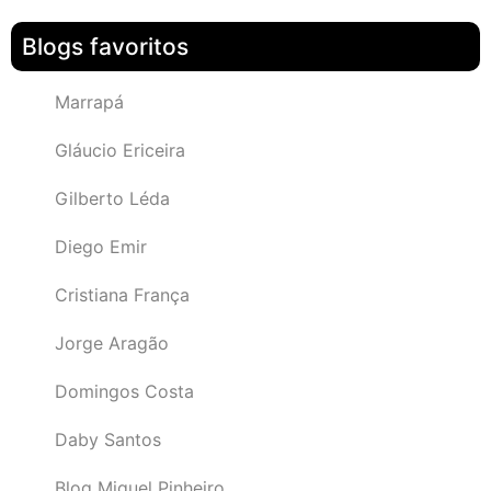
Blogs favoritos
Marrapá
Gláucio Ericeira
Gilberto Léda
Diego Emir
Cristiana França
Jorge Aragão
Domingos Costa
Daby Santos
Blog Miguel Pinheiro