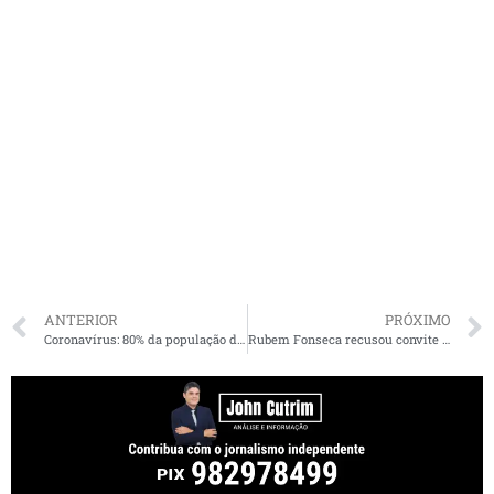
ANTERIOR
PRÓXIMO
Coronavírus: 80% da população de São Luís apoia isolamento social; 69% aprova desempenho de Flávio Dino
Rubem Fonseca recusou convite de Sarney para ser ministro