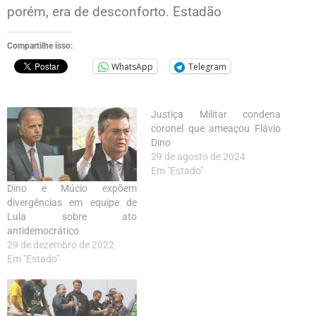
porém, era de desconforto. Estadão
Compartilhe isso:
WhatsApp
Telegram
Justiça Militar condena
coronel que ameaçou Flávio
Dino
29 de agosto de 2024
Em "Estado"
Dino e Múcio expõem
divergências em equipe de
Lula sobre ato
antidemocrático
29 de dezembro de 2022
Em "Estado"