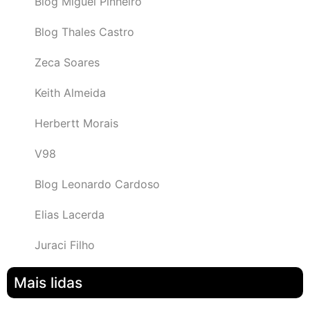
Blog Miguel Pinheiro
Blog Thales Castro
Zeca Soares
Keith Almeida
Herbertt Morais
V98
Blog Leonardo Cardoso
Elias Lacerda
Juraci Filho
Mais lidas