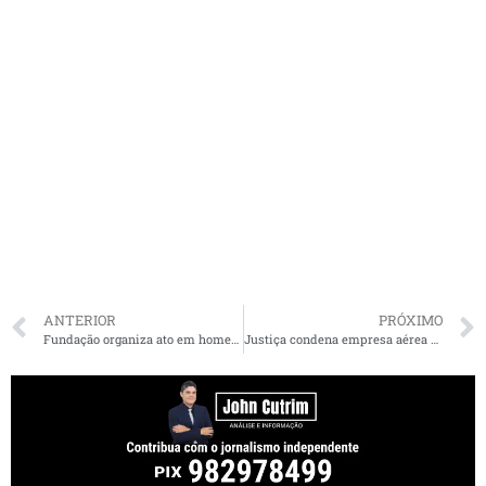
ANTERIOR
PRÓXIMO
Fundação organiza ato em homenagem aos 10 anos da eleição de Flávio Dino ao governo do Maranhão
Justiça condena empresa aérea que impediu embarque de passageira de São Luís por causa de bagagem de mão