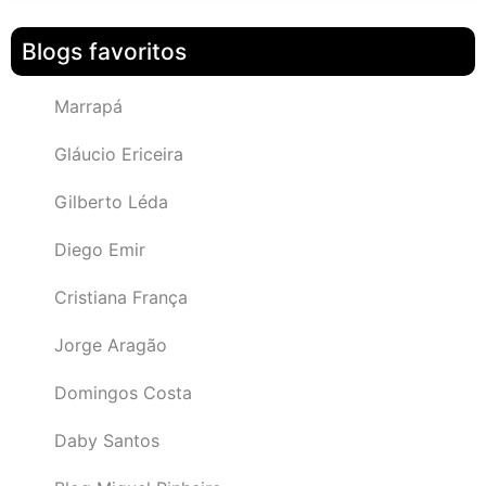
Blogs favoritos
Marrapá
Gláucio Ericeira
Gilberto Léda
Diego Emir
Cristiana França
Jorge Aragão
Domingos Costa
Daby Santos