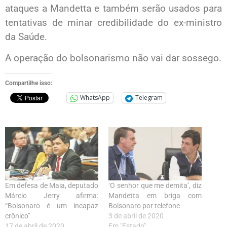
ataques a Mandetta e também serão usados para
tentativas de minar credibilidade do ex-ministro
da Saúde.
A operação do bolsonarismo não vai dar sossego.
Compartilhe isso:
WhatsApp
Telegram
Em defesa de Maia, deputado
‘O senhor que me demita’, diz
Márcio Jerry afirma:
Mandetta em briga com
“Bolsonaro é um incapaz
Bolsonaro por telefone
crônico”
3 de abril de 2020
17 de abril de 2020
Em "Estado"