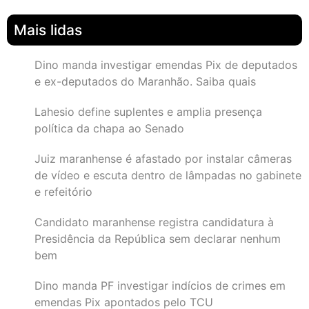
Mais lidas
Dino manda investigar emendas Pix de deputados
e ex-deputados do Maranhão. Saiba quais
Lahesio define suplentes e amplia presença
política da chapa ao Senado
Juiz maranhense é afastado por instalar câmeras
de vídeo e escuta dentro de lâmpadas no gabinete
e refeitório
Candidato maranhense registra candidatura à
Presidência da República sem declarar nenhum
bem
Dino manda PF investigar indícios de crimes em
emendas Pix apontados pelo TCU