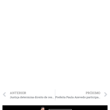
ANTERIOR
PRÓXIMO
Justiça determina direito de resposta ao Governo do Estado por publicação no Imirante
Prefeita Paula Azevedo participa de reunião online com Governador Flávio Dino e pede apoio para enfrentar o coronavírus em Paço do Lumiar