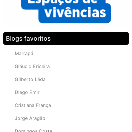
Blogs favoritos
Marrapá
Gláucio Ericeira
Gilberto Léda
Diego Emir
Cristiana França
Jorge Aragão
Domingos Costa