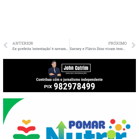
ANTERIOR
PRÓXIMO
Ex-prefeita ‘ostentação’ é novamente condenada à prisão
Sarney e Flávio Dino viram tema de debate em Porto Alegre