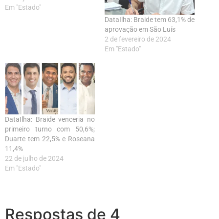
Em "Estado"
DataIlha: Braide tem 63,1% de
aprovação em São Luís
2 de fevereiro de 2024
Em "Estado"
DataIlha: Braide venceria no
primeiro turno com 50,6%;
Duarte tem 22,5% e Roseana
11,4%
22 de julho de 2024
Em "Estado"
Respostas de 4