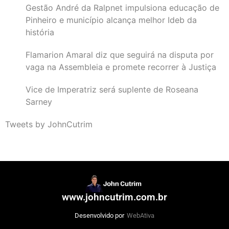
Gestão André da Ralpnet impulsiona educação de
Pinheiro e município alcança melhor Ideb da
história
Flamarion Amaral diz que seguirá na disputa por
vaga na Assembleia e promete recorrer à Justiça
Vice de Imperatriz será suplente de Roseana
Sarney
Tweets by JohnCutrim
www.johncutrim.com.br
Desenvolvido por
WebAtiva