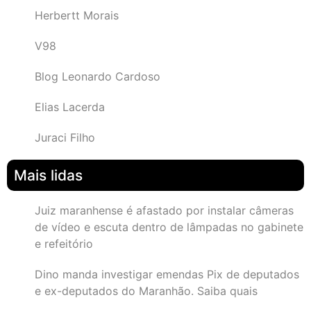
Herbertt Morais
V98
Blog Leonardo Cardoso
Elias Lacerda
Juraci Filho
Mais lidas
Juiz maranhense é afastado por instalar câmeras
de vídeo e escuta dentro de lâmpadas no gabinete
e refeitório
Dino manda investigar emendas Pix de deputados
e ex-deputados do Maranhão. Saiba quais