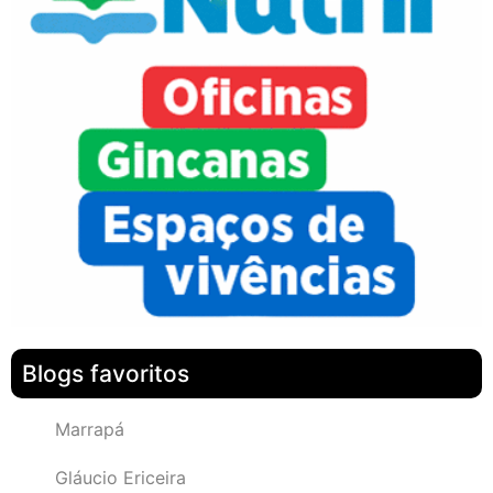
Blogs favoritos
Marrapá
Gláucio Ericeira