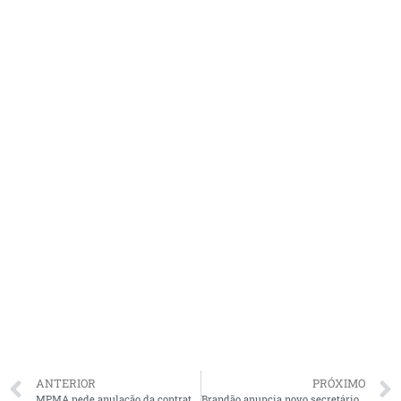
ANTERIOR
PRÓXIMO
MPMA pede anulação da contratação temporária de servidores municipais em Cajari
Brandão anuncia novo secretário de Segurança do Maranhão