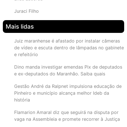
Juraci Filho
Mais lidas
Juiz maranhense é afastado por instalar câmeras
de vídeo e escuta dentro de lâmpadas no gabinete
e refeitório
Dino manda investigar emendas Pix de deputados
e ex-deputados do Maranhão. Saiba quais
Gestão André da Ralpnet impulsiona educação de
Pinheiro e município alcança melhor Ideb da
história
Flamarion Amaral diz que seguirá na disputa por
vaga na Assembleia e promete recorrer à Justiça