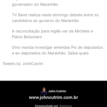
governador do Maranhão
TV Band realiza neste domingo debate entre os
candidatos ao governo do Maranhão
A reconciliação para inglês ver de Michelle e
Flávio Bolsonaro
Dino manda investigar emendas Pix de deputados
e ex-deputados do Maranhão. Saiba quais
Tweets by JohnCutrim
www.johncutrim.com.br
Desenvolvido por
WebAtiva