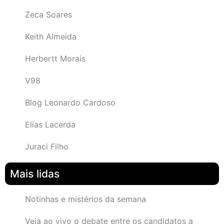
Zeca Soares
Keith Almeida
Herbertt Morais
V98
Blog Leonardo Cardoso
Elias Lacerda
Juraci Filho
Mais lidas
Notinhas e mistérios da semana
Veja ao vivo o debate entre os candidatos a