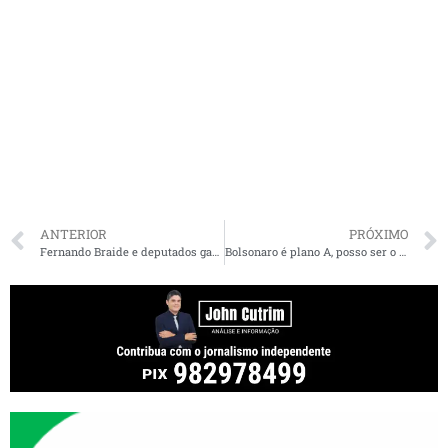
ANTERIOR
PRÓXIMO
Fernando Braide e deputados garantem ampliação de recursos com decisão favorável sobre emendas parlamentares
Bolsonaro é plano A, posso ser o plano B, diz Eduardo sobre eleição de 2026