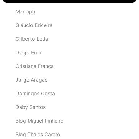
Marrapá
Gláucio Ericeira
Gilberto Léda
Diego Emir
Cristiana França
Jorge Aragão
Domingos Costa
Daby Santos
Blog Miguel Pinheiro
Blog Thales Castro