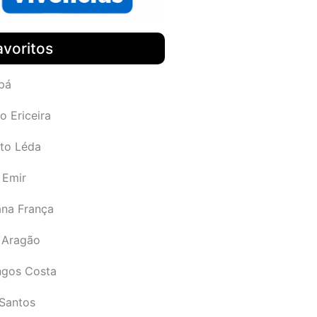
avoritos
pá
o Ericeira
rto Léda
 Emir
ana França
 Aragão
gos Costa
Santos