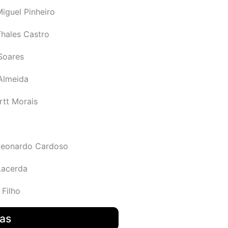
iguel Pinheiro
Thales Castro
Soares
 Almeida
rtt Morais
Leonardo Cardoso
Lacerda
 Filho
das