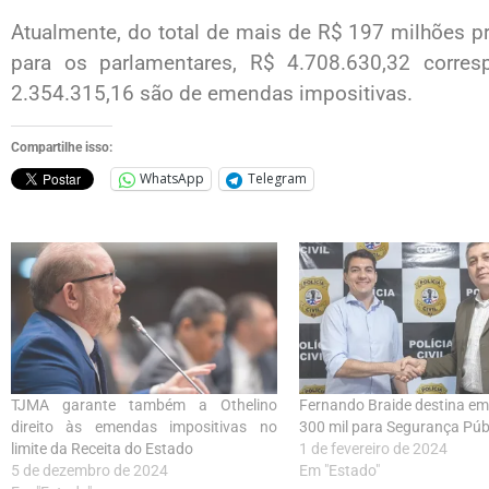
Atualmente, do total de mais de R$ 197 milhões p
para os parlamentares, R$ 4.708.630,32 corre
2.354.315,16 são de emendas impositivas.
Compartilhe isso:
WhatsApp
Telegram
TJMA garante também a Othelino
Fernando Braide destina e
direito às emendas impositivas no
300 mil para Segurança Púb
limite da Receita do Estado
1 de fevereiro de 2024
5 de dezembro de 2024
Em "Estado"