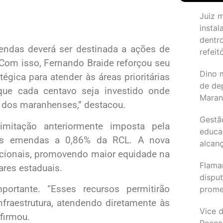
Juiz 
instal
dentr
ndas deverá ser destinada a ações de
refeit
 Com isso, Fernando Braide reforçou seu
Dino 
gica para atender às áreas prioritárias
de de
que cada centavo seja investido onde
Maran
a dos maranhenses,” destacou.
Gestã
mitação anteriormente imposta pela
educa
r das emendas a 0,86% da RCL. A nova
alcanç
cionais, promovendo maior equidade na
Flama
ares estaduais.
dispu
ortante. “Esses recursos permitirão
promet
fraestrutura, atendendo diretamente às
Vice d
firmou.
Rosea