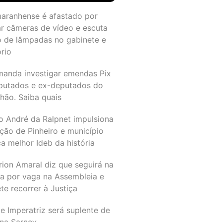
maranhense é afastado por
ar câmeras de vídeo e escuta
o de lâmpadas no gabinete e
ório
manda investigar emendas Pix
putados e ex-deputados do
hão. Saiba quais
o André da Ralpnet impulsiona
ção de Pinheiro e município
a melhor Ideb da história
rion Amaral diz que seguirá na
ta por vaga na Assembleia e
e recorrer à Justiça
e Imperatriz será suplente de
na Sarney