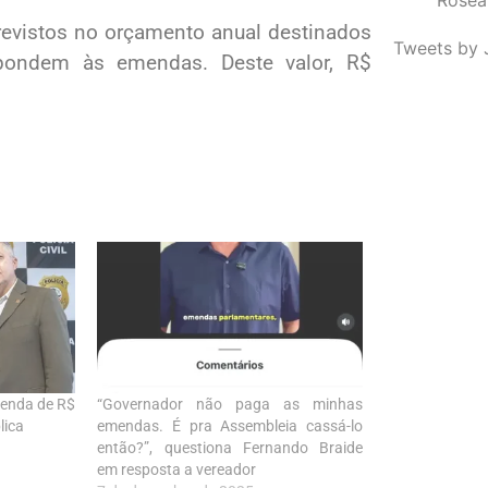
revistos no orçamento anual destinados
Tweets by 
spondem às emendas. Deste valor, R$
menda de R$
“Governador não paga as minhas
lica
emendas. É pra Assembleia cassá-lo
então?”, questiona Fernando Braide
em resposta a vereador