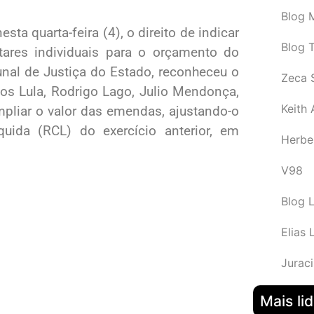
Blog M
ta quarta-feira (4), o direito de indicar
Blog 
ares individuais para o orçamento do
unal de Justiça do Estado, reconheceu o
Zeca 
os Lula, Rodrigo Lago, Julio Mendonça,
Keith
mpliar o valor das emendas, ajustando-o
uida (RCL) do exercício anterior, em
Herbe
V98
Blog 
Elias 
Juraci
Mais li