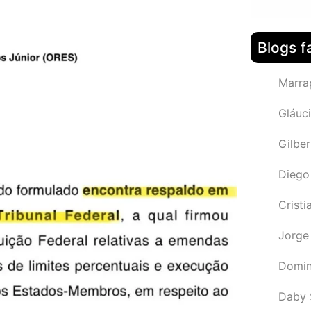
Blogs f
Marra
Gláuci
Gilbe
Diego
Cristi
Jorge
Domin
Daby 