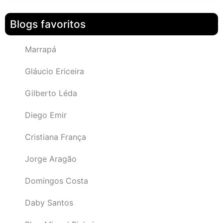
Blogs favoritos
Marrapá
Gláucio Ericeira
Gilberto Léda
Diego Emir
Cristiana França
Jorge Aragão
Domingos Costa
Daby Santos