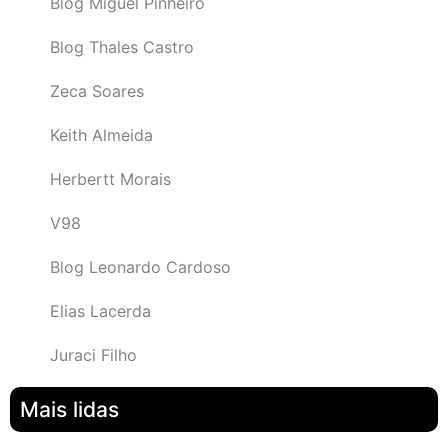
Blog Miguel Pinheiro
Blog Thales Castro
Zeca Soares
Keith Almeida
Herbertt Morais
V98
Blog Leonardo Cardoso
Elias Lacerda
Juraci Filho
Mais lidas