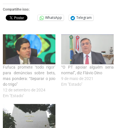
Compartilhe isso:
WhatsApp
Telegram
Fufuca promete ‘todo rigor’
“O PT apoiar alguém seria
para denúncias sobre bets,
normal”, diz Flávio Dino
mas pondera: “Separar o joio
9 de maio de 2021
do trigo”
Em "Estado"
12 de setembro de 2024
Em "Estado"