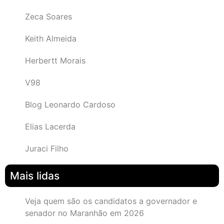
Zeca Soares
Keith Almeida
Herbertt Morais
V98
Blog Leonardo Cardoso
Elias Lacerda
Juraci Filho
Mais lidas
Veja quem são os candidatos a governador e
senador no Maranhão em 2026