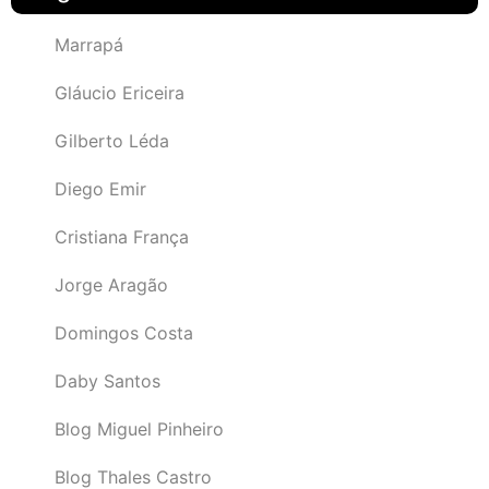
Marrapá
Gláucio Ericeira
Gilberto Léda
Diego Emir
Cristiana França
Jorge Aragão
Domingos Costa
Daby Santos
Blog Miguel Pinheiro
Blog Thales Castro