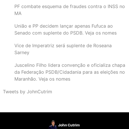
PF combate esquema de fraudes contra o INSS no
MA
União e PP decidem lançar apenas Fufuca ao
Senado com suplente do PSDB. Veja os nomes
Vice de Imperatriz será suplente de Roseana
Sarney
Juscelino Filho lidera convenção e oficializa chapa
da Federação PSDB/Cidadania para as eleições no
Maranhão. Veja os nomes
Tweets by JohnCutrim