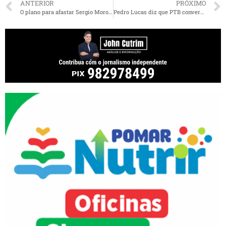
ANTERIOR
PRÓXIMO
O plano para afastar Sergio Moro da disputa presidencial
Pedro Lucas diz que PTB conversa com Neto Evangelista, Rubens Jr. e Duarte Jr.