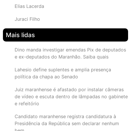
Elias Lacerda
Juraci Filho
Mais lidas
Dino manda investigar emendas Pix de deputados
e ex-deputados do Maranhão. Saiba quais
Lahesio define suplentes e amplia presença
política da chapa ao Senado
Juiz maranhense é afastado por instalar câmeras
de vídeo e escuta dentro de lâmpadas no gabinete
e refeitório
Candidato maranhense registra candidatura à
Presidência da República sem declarar nenhum
bem