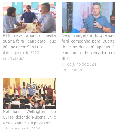
PTB deve anunciar nesta
Neto Evangelista diz que não
quarta-feira candidato que
fará campanha para Duarte
irá apoiar em São Luís
Jr. e se dedicará apenas à
4 de agosto de 2020
campanha de vereador em
Em "Estado"
SLZ
11 de julho de 2024
Em "Estado"
Notinhas: Wellington do
Curso defende Rubens Jr. e
Neto Evangelista passa mal
11 de março de 2020