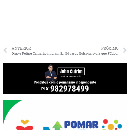
ANTERIOR
PRÓXIMO
Dino e Felipe Camarão iniciam 2020 com 74 escolas em tempo integral
Eduardo Bolsonaro diz que PCdoB esconde comunismo e Márcio Jerry retruca: “Defensor de milicianos, ditadura e AI-5”