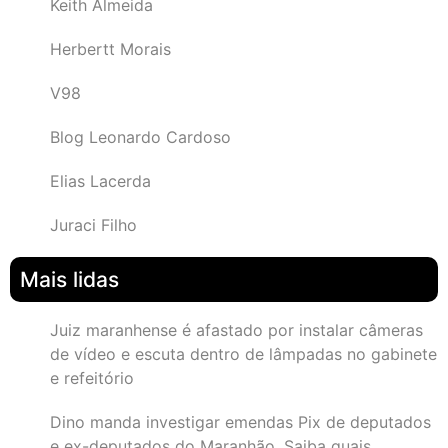
Keith Almeida
Herbertt Morais
V98
Blog Leonardo Cardoso
Elias Lacerda
Juraci Filho
Mais lidas
Juiz maranhense é afastado por instalar câmeras
de vídeo e escuta dentro de lâmpadas no gabinete
e refeitório
Dino manda investigar emendas Pix de deputados
e ex-deputados do Maranhão. Saiba quais