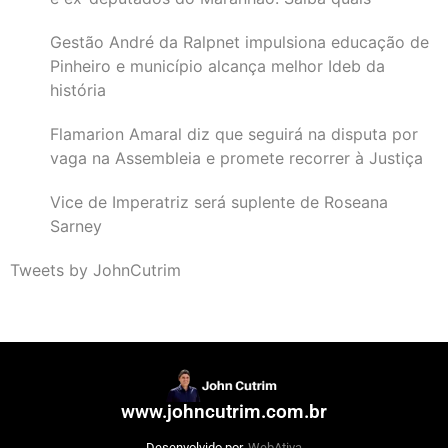
Gestão André da Ralpnet impulsiona educação de
Pinheiro e município alcança melhor Ideb da
história
Flamarion Amaral diz que seguirá na disputa por
vaga na Assembleia e promete recorrer à Justiça
Vice de Imperatriz será suplente de Roseana
Sarney
Tweets by JohnCutrim
www.johncutrim.com.br
Desenvolvido por
WebAtiva