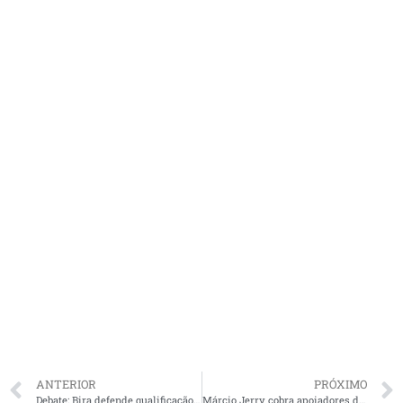
ANTERIOR
PRÓXIMO
Debate: Bira defende qualificação da saúde e educação pública, gratuita e de qualidade
Márcio Jerry cobra apoiadores de Bolsonaro depois de presidente sabotar a vacina