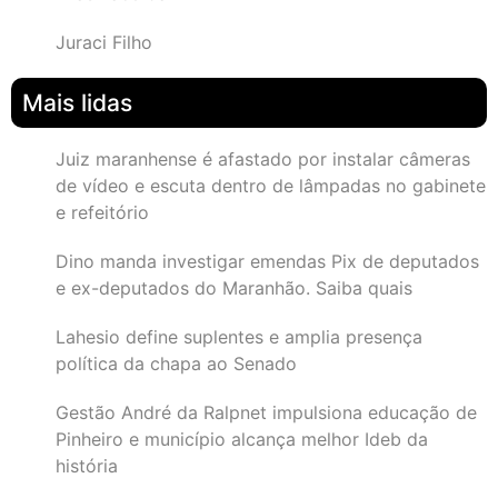
Juraci Filho
Mais lidas
Juiz maranhense é afastado por instalar câmeras
de vídeo e escuta dentro de lâmpadas no gabinete
e refeitório
Dino manda investigar emendas Pix de deputados
e ex-deputados do Maranhão. Saiba quais
Lahesio define suplentes e amplia presença
política da chapa ao Senado
Gestão André da Ralpnet impulsiona educação de
Pinheiro e município alcança melhor Ideb da
história