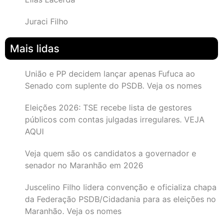
Juraci Filho
Mais lidas
União e PP decidem lançar apenas Fufuca ao
Senado com suplente do PSDB. Veja os nomes
Eleições 2026: TSE recebe lista de gestores
públicos com contas julgadas irregulares. VEJA
AQUI
Veja quem são os candidatos a governador e
senador no Maranhão em 2026
Juscelino Filho lidera convenção e oficializa chapa
da Federação PSDB/Cidadania para as eleições no
Maranhão. Veja os nomes