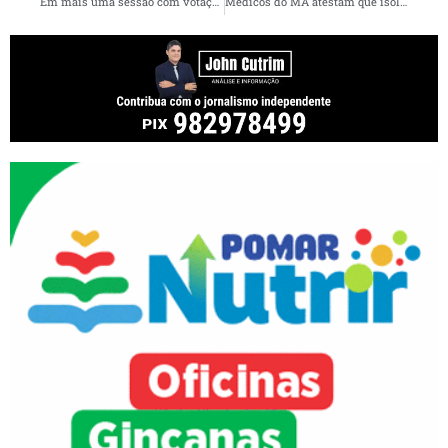
Em mais uma sessão com votação remota, Assembleia do MA aprova matérias urgentes contra a pandemia do novo coronavírus
Médicos do MA atestam que isolamento social defendido por Flávio Dino é “único meio adequado” para conter avanço do coronavírus