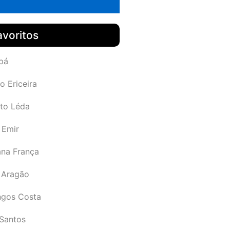
avoritos
pá
o Ericeira
rto Léda
 Emir
ana França
 Aragão
gos Costa
Santos