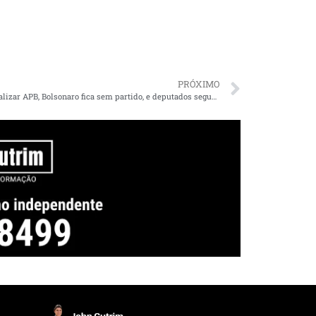
PRÓXIMO
Até formalizar APB, Bolsonaro fica sem partido, e deputados seguem no PSL