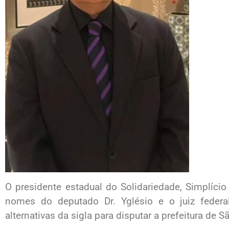
O presidente estadual do Solidariedade, Simplício 
nomes do deputado Dr. Yglésio e o juiz feder
alternativas da sigla para disputar a prefeitura de S