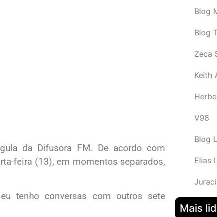
Blog M
Blog 
Zeca 
Keith
Herbe
V98
Blog 
rgula da Difusora FM. De acordo com
Elias 
arta-feira (13), em momentos separados,
Juraci
e eu tenho conversas com outros sete
Mais li