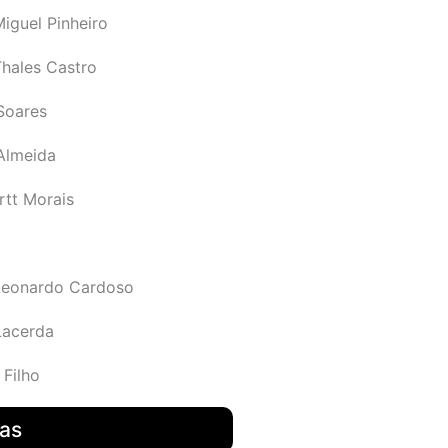
iguel Pinheiro
Thales Castro
Soares
 Almeida
rtt Morais
Leonardo Cardoso
Lacerda
 Filho
das