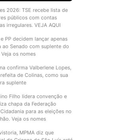
es 2026: TSE recebe lista de
res públicos com contas
as irregulares. VEJA AQUI
 e PP decidem lançar apenas
a ao Senado com suplente do
 Veja os nomes
na confirma Valberlene Lopes,
refeita de Colinas, como sua
ra suplente
ino Filho lidera convenção e
liza chapa da Federação
Cidadania para as eleições no
hão. Veja os nomes
vistoria, MPMA diz que
al da Criança de São Luís está