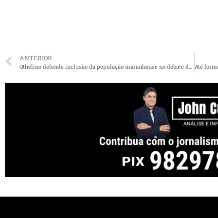
ANTERIOR
Othelino defende inclusão da população maranhense no debate de temas nacionais que afetam os cidadãos