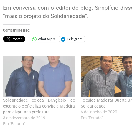
Em conversa com o editor do blog, Simplício diss
“mais o projeto do Solidariedade”.
Compartilhe isso:
WhatsApp
Telegram
Solidariedade coloca Dr.Yglésio de
Te cuida Madeira! Duarte Jr
escanteio e oficializa convite a Madeira
Solidariedade
para disputar a prefeitura
6 de janeiro de 2020
3 de dezembro de 2019
Em "Estado"
Em "Estado"