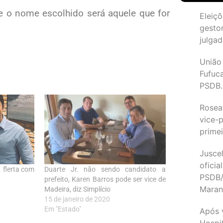
e o nome escolhido será aquele que for
Eleiçõ
gesto
julgad
União
Fufuc
PSDB.
Rosea
vice-p
primei
Juscel
oficia
. flerta com
Duarte Jr. não sendo candidato a
PSDB/
prefeito, Karen Barros pode ser vice de
Maran
Madeira, diz Simplício
15 de janeiro de 2020
Em "Estado"
Após 
Hospit