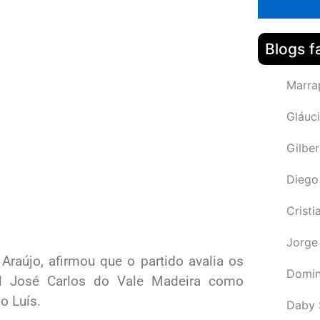
Blogs f
Marra
Gláuci
Gilbe
Diego
Cristi
Jorge
Araújo, afirmou que o partido avalia os
Domin
al José Carlos do Vale Madeira como
ão Luís.
Daby 