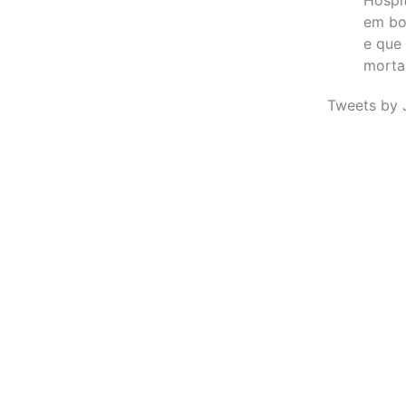
em bo
e que
morta
Tweets by 