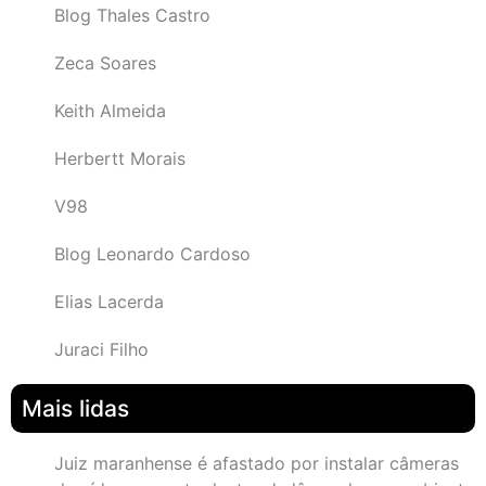
Blog Thales Castro
Zeca Soares
Keith Almeida
Herbertt Morais
V98
Blog Leonardo Cardoso
Elias Lacerda
Juraci Filho
Mais lidas
Juiz maranhense é afastado por instalar câmeras