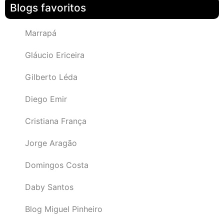
Blogs favoritos
Marrapá
Gláucio Ericeira
Gilberto Léda
Diego Emir
Cristiana França
Jorge Aragão
Domingos Costa
Daby Santos
Blog Miguel Pinheiro