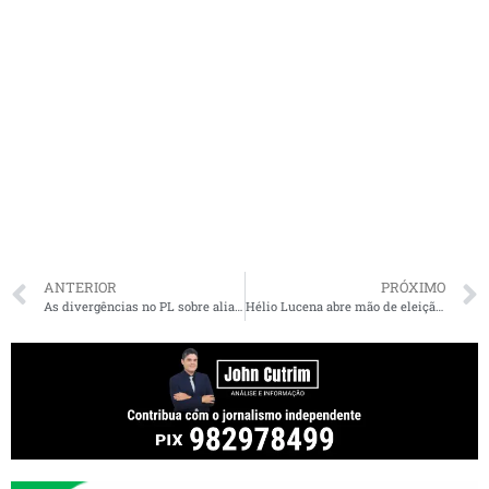
ANTERIOR
PRÓXIMO
As divergências no PL sobre aliança com PP e União enquanto caso Master avança
Hélio Lucena abre mão de eleição praticamente certa para deputado para se dedicar à saúde da família