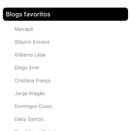
Blogs favoritos
Marrapá
Gláucio Ericeira
Gilberto Léda
Diego Emir
Cristiana França
Jorge Aragão
Domingos Costa
Daby Santos