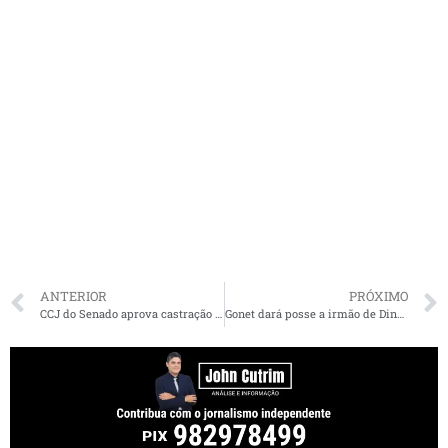
ANTERIOR
PRÓXIMO
CCJ do Senado aprova castração química para presos por crimes sexuais
Gonet dará posse a irmão de Dino como procurador federal dos Direitos Cidadão na segunda-feira (27)