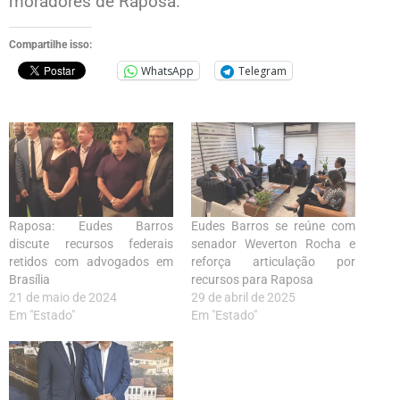
moradores de Raposa.
Compartilhe isso:
WhatsApp
Telegram
Raposa: Eudes Barros
Eudes Barros se reúne com
discute recursos federais
senador Weverton Rocha e
retidos com advogados em
reforça articulação por
Brasília
recursos para Raposa
21 de maio de 2024
29 de abril de 2025
Em "Estado"
Em "Estado"