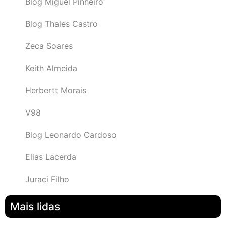
Blog Miguel Pinheiro
Blog Thales Castro
Zeca Soares
Keith Almeida
Herbertt Morais
V98
Blog Leonardo Cardoso
Elias Lacerda
Juraci Filho
Mais lidas