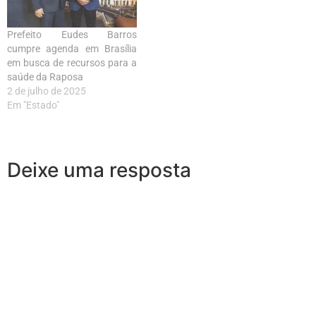
Prefeito Eudes Barros
cumpre agenda em Brasília
em busca de recursos para a
saúde da Raposa
2 de julho de 2025
Em "Estado"
Deixe uma resposta