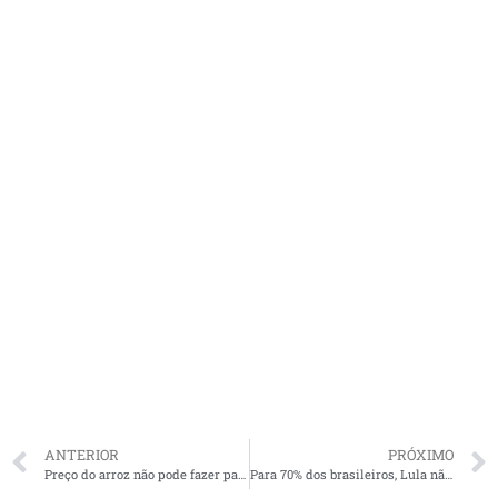
ANTERIOR
PRÓXIMO
Preço do arroz não pode fazer país retroceder à época dos fiscais de Sarney
Para 70% dos brasileiros, Lula não deveria voltar às urnas em 2022