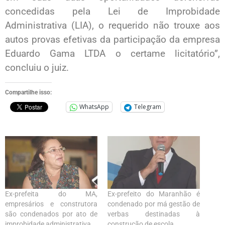
concedidas pela Lei de Improbidade
Administrativa (LIA), o requerido não trouxe aos
autos provas efetivas da participação da empresa
Eduardo Gama LTDA o certame licitatório”,
concluiu o juiz.
Compartilhe isso:
WhatsApp
Telegram
Ex-prefeita do MA,
Ex-prefeito do Maranhão é
empresários e construtora
condenado por má gestão de
são condenados por ato de
verbas destinadas à
improbidade administrativa
construção de escola