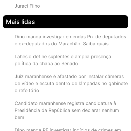
Juraci Filho
Mais lidas
Dino manda investigar emendas Pix de deputados
e ex-deputados do Maranhão. Saiba quais
Lahesio define suplentes e amplia presença
política da chapa ao Senado
Juiz maranhense é afastado por instalar câmeras
de vídeo e escuta dentro de lâmpadas no gabinete
e refeitório
Candidato maranhense registra candidatura à
Presidência da República sem declarar nenhum
bem
Dino manda PF investigar indícios de crimes em