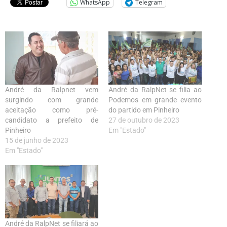
WhatsApp
Telegram
André da Ralpnet vem
André da RalpNet se filia ao
surgindo com grande
Podemos em grande evento
aceitação como pré-
do partido em Pinheiro
candidato a prefeito de
27 de outubro de 2023
Pinheiro
Em "Estado"
15 de junho de 2023
Em "Estado"
André da RalpNet se filiará ao