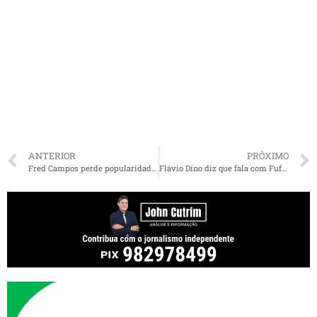
ANTERIOR
PRÓXIMO
Fred Campos perde popularidade e Jorge Maru cresce em nova pesquisa em Paço do Lumiar
Flávio Dino diz que fala com Fufuca sobre “ter polícia” foi tirada de contexto. “Parceria para um programa de Segurança nos Estádios”