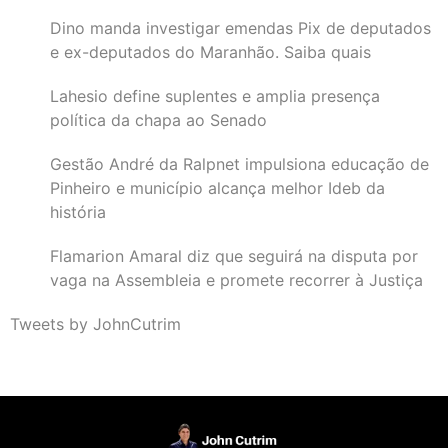
Dino manda investigar emendas Pix de deputados
e ex-deputados do Maranhão. Saiba quais
Lahesio define suplentes e amplia presença
política da chapa ao Senado
Gestão André da Ralpnet impulsiona educação de
Pinheiro e município alcança melhor Ideb da
história
Flamarion Amaral diz que seguirá na disputa por
vaga na Assembleia e promete recorrer à Justiça
Tweets by JohnCutrim