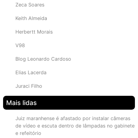
Zeca Soares
Keith Almeida
Herbertt Morais
V98
Blog Leonardo Cardoso
Elias Lacerda
Juraci Filho
Mais lidas
Juiz maranhense é afastado por instalar câmeras
de vídeo e escuta dentro de lâmpadas no gabinete
e refeitório