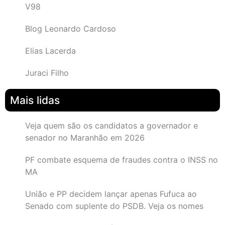
V98
Blog Leonardo Cardoso
Elias Lacerda
Juraci Filho
Mais lidas
Veja quem são os candidatos a governador e
senador no Maranhão em 2026
PF combate esquema de fraudes contra o INSS no
MA
União e PP decidem lançar apenas Fufuca ao
Senado com suplente do PSDB. Veja os nomes