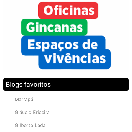
Blogs favoritos
Marrapá
Gláucio Ericeira
Gilberto Léda