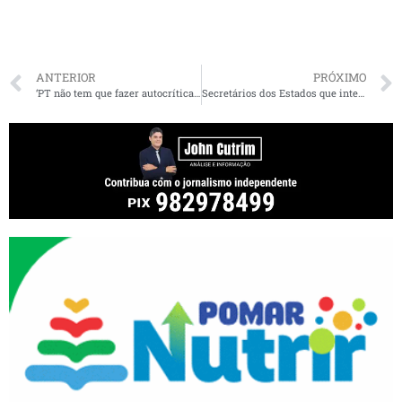
ANTERIOR
PRÓXIMO
‘PT não tem que fazer autocrítica’, diz Lula
Secretários dos Estados que integram o Matopiba reúnem no Maranhão