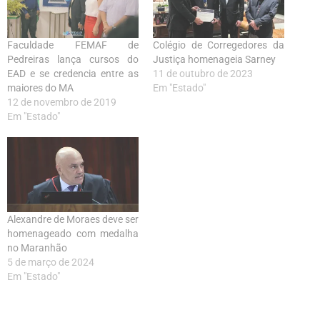
Faculdade FEMAF de
Colégio de Corregedores da
Pedreiras lança cursos do
Justiça homenageia Sarney
EAD e se credencia entre as
11 de outubro de 2023
maiores do MA
Em "Estado"
12 de novembro de 2019
Em "Estado"
Alexandre de Moraes deve ser
homenageado com medalha
no Maranhão
5 de março de 2024
Em "Estado"