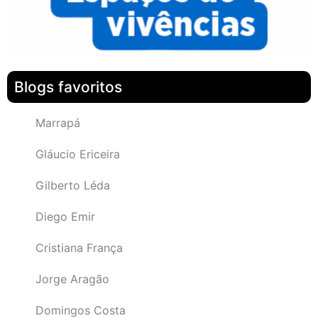
Blogs favoritos
Marrapá
Gláucio Ericeira
Gilberto Léda
Diego Emir
Cristiana França
Jorge Aragão
Domingos Costa