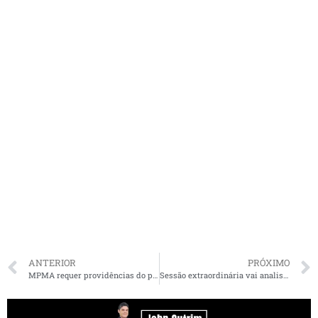
ANTERIOR
PRÓXIMO
MPMA requer providências do prefeito de Raposa para garantir segurança nas escolas
Sessão extraordinária vai analisar vetos do Executivo Municipal ao projeto do Plano Diretor de São Luís