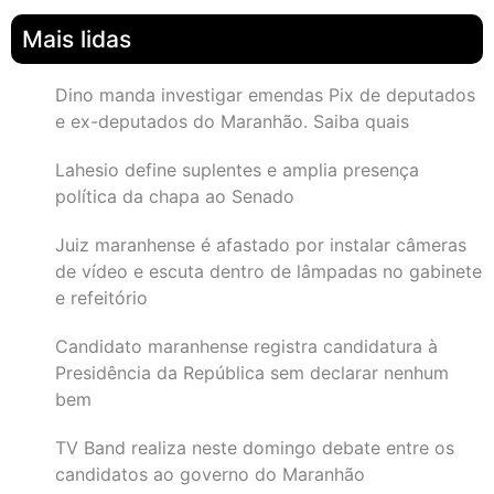
Mais lidas
Dino manda investigar emendas Pix de deputados
e ex-deputados do Maranhão. Saiba quais
Lahesio define suplentes e amplia presença
política da chapa ao Senado
Juiz maranhense é afastado por instalar câmeras
de vídeo e escuta dentro de lâmpadas no gabinete
e refeitório
Candidato maranhense registra candidatura à
Presidência da República sem declarar nenhum
bem
TV Band realiza neste domingo debate entre os
candidatos ao governo do Maranhão