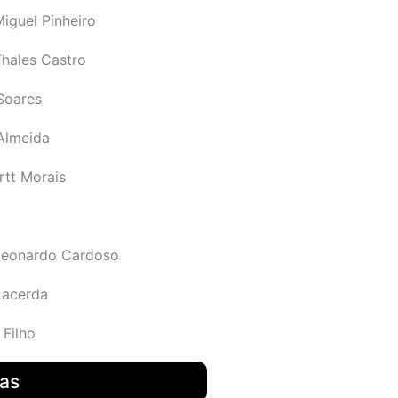
iguel Pinheiro
Thales Castro
Soares
 Almeida
rtt Morais
Leonardo Cardoso
Lacerda
 Filho
das