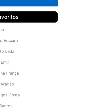
avoritos
pá
o Ericeira
rto Léda
 Emir
ana França
 Aragão
gos Costa
Santos