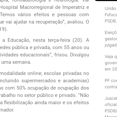
Hospital Macrorregional de Imperatriz e
União
 “Temos vários efeitos e pessoas com
Fufuc
PSDB.
ue vai ajudar na recuperação”, avaliou. O
19).
Eleiçõ
gesto
a Educação, nesta terça-feira (20). A
julgad
redes pública e privada, com 55 anos ou
idades educacionais”, frisou. Divulgou
Veja 
is uma semana.
gover
em 2
modalidade online; escolas privadas no
(incluindo supermercados e academias)
PF co
contr
giosas com 50% ocupação de ocupação dos
abalho no setor público e privado. “Não
Juscel
 flexibilização ainda maior e os efeitos
oficia
rnador.
PSDB/
Maran