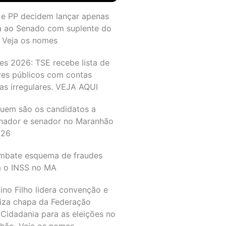
 e PP decidem lançar apenas
a ao Senado com suplente do
 Veja os nomes
es 2026: TSE recebe lista de
res públicos com contas
as irregulares. VEJA AQUI
quem são os candidatos a
nador e senador no Maranhão
026
mbate esquema de fraudes
a o INSS no MA
ino Filho lidera convenção e
liza chapa da Federação
Cidadania para as eleições no
hão. Veja os nomes