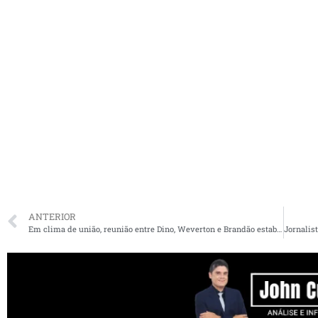
ANTERIOR
Em clima de união, reunião entre Dino, Weverton e Brandão estabelece etapas para escolha do sucessor