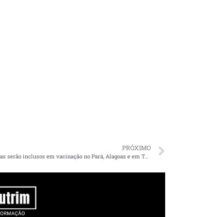
PRÓXIMO
Jornalistas serão inclusos em vacinação no Pará, Alagoas e em Teresina; Câmara e Assembleia aprovam inclusão