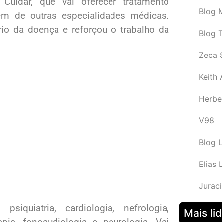
Cuidar, que vai oferecer tratamento
Blog M
lém de outras especialidades médicas.
ário da doença e reforçou o trabalho da
Blog 
Zeca 
Keith
Herbe
V98
Blog 
Elias 
Juraci
iquiatria, cardiologia, nefrologia,
Mais li
rapia, fonoaudiologia e neurologia. Vai