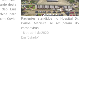
tarde desta
e São Luís
sivos para
Pacientes atendidos no Hospital Dr.
com Covid-
Carlos Macieira se recuperam do
Unidade de
coronavírus
0 leitos de
18 de abril de 2020
z parte do
Em "Estado"
amento às…