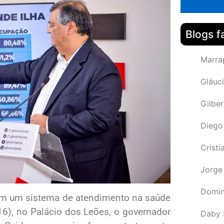
Blogs f
Marra
Gláuci
Gilbe
Diego
Cristi
Jorge
Domin
om um sistema de atendimento na saúde
16), no Palácio dos Leões, o governador
Daby 