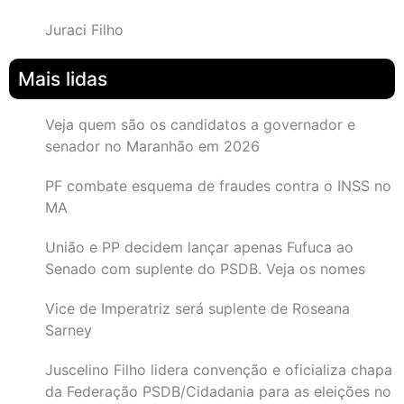
Juraci Filho
Mais lidas
Veja quem são os candidatos a governador e
senador no Maranhão em 2026
PF combate esquema de fraudes contra o INSS no
MA
União e PP decidem lançar apenas Fufuca ao
Senado com suplente do PSDB. Veja os nomes
Vice de Imperatriz será suplente de Roseana
Sarney
Juscelino Filho lidera convenção e oficializa chapa
da Federação PSDB/Cidadania para as eleições no