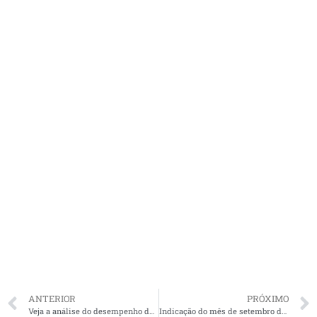
ANTERIOR
PRÓXIMO
Veja a análise do desempenho de cada candidato a prefeito de São Luís no debate
Indicação do mês de setembro do Deputado Felipe dos Pneus pede maternidade para Santa Inês