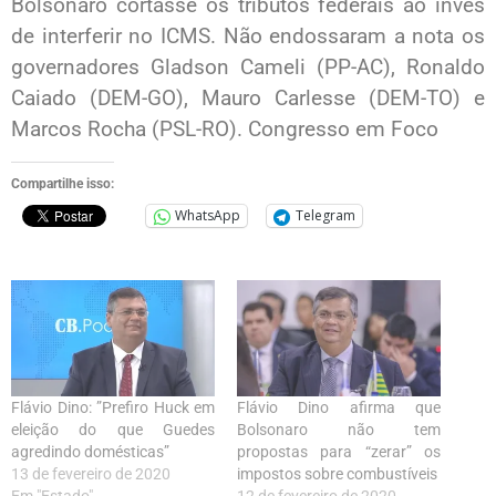
Bolsonaro cortasse os tributos federais ao invés
de interferir no ICMS. Não endossaram a nota os
governadores Gladson Cameli (PP-AC), Ronaldo
Caiado (DEM-GO), Mauro Carlesse (DEM-TO) e
Marcos Rocha (PSL-RO). Congresso em Foco
Compartilhe isso:
WhatsApp
Telegram
Flávio Dino: ”Prefiro Huck em
Flávio Dino afirma que
eleição do que Guedes
Bolsonaro não tem
agredindo domésticas”
propostas para “zerar” os
13 de fevereiro de 2020
impostos sobre combustíveis
Em "Estado"
12 de fevereiro de 2020