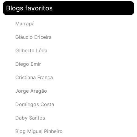
Blogs favoritos
Marrapá
Gláucio Ericeira
Gilberto Léda
Diego Emir
Cristiana França
Jorge Aragão
Domingos Costa
Daby Santos
Blog Miguel Pinheiro