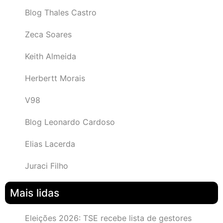
Blog Thales Castro
Zeca Soares
Keith Almeida
Herbertt Morais
V98
Blog Leonardo Cardoso
Elias Lacerda
Juraci Filho
Mais lidas
Eleições 2026: TSE recebe lista de gestores