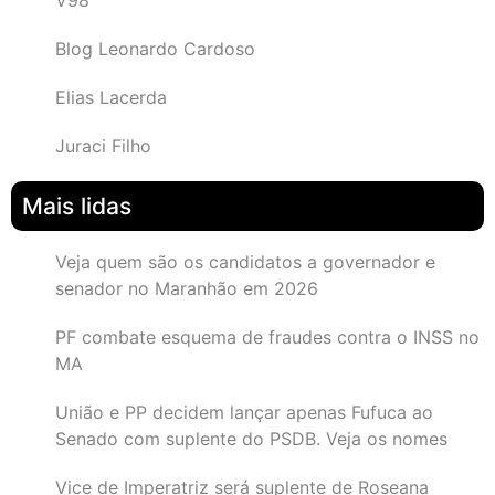
V98
Blog Leonardo Cardoso
Elias Lacerda
Juraci Filho
Mais lidas
Veja quem são os candidatos a governador e
senador no Maranhão em 2026
PF combate esquema de fraudes contra o INSS no
MA
União e PP decidem lançar apenas Fufuca ao
Senado com suplente do PSDB. Veja os nomes
Vice de Imperatriz será suplente de Roseana