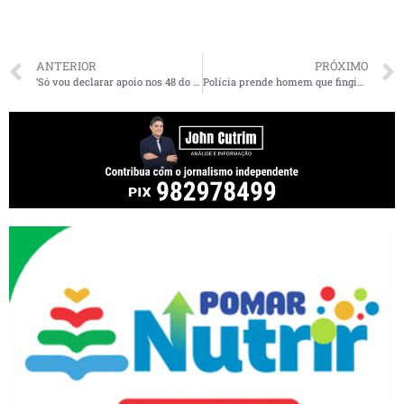
ANTERIOR
PRÓXIMO
‘Só vou declarar apoio nos 48 do segundo tempo’, diz Bolsonaro sobre eleições presidenciais de 2026
Polícia prende homem que fingiu ser técnico em refrigeração para cometer assalto a residência, em São Luís