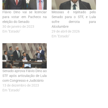
Flávio Dino vai se licenciar
Messias é rejeitado pelo
para votar em Pacheco na
Senado para o STF, e Lula
eleição do Senado
sofre derrota para
30 de janeiro de 2023
Alcolumbre
Em "Estado"
29 de abril de 2026
Em "Estado"
Senado aprova Flávio Dino ao
STF após articulação de Lula
com Congresso e Judiciário
13 de dezembro de 2023
Em "Estado"