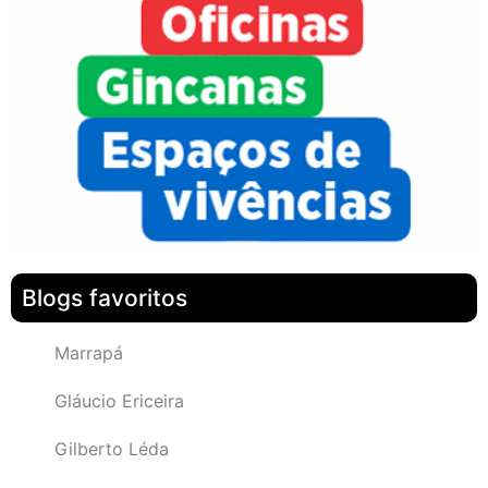
Blogs favoritos
Marrapá
Gláucio Ericeira
Gilberto Léda