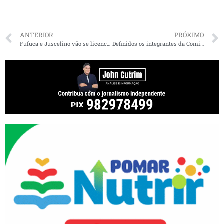
ANTERIOR
PRÓXIMO
Fufuca e Juscelino vão se licenciar para votarem nas eleições da Câmara
Definidos os integrantes da Comissão de Orçamento da Câmara de São Luís; votação acontece no dia 3 de fevereiro