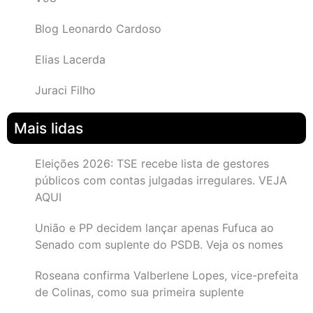
Blog Leonardo Cardoso
Elias Lacerda
Juraci Filho
Mais lidas
Eleições 2026: TSE recebe lista de gestores
públicos com contas julgadas irregulares. VEJA
AQUI
União e PP decidem lançar apenas Fufuca ao
Senado com suplente do PSDB. Veja os nomes
Roseana confirma Valberlene Lopes, vice-prefeita
de Colinas, como sua primeira suplente