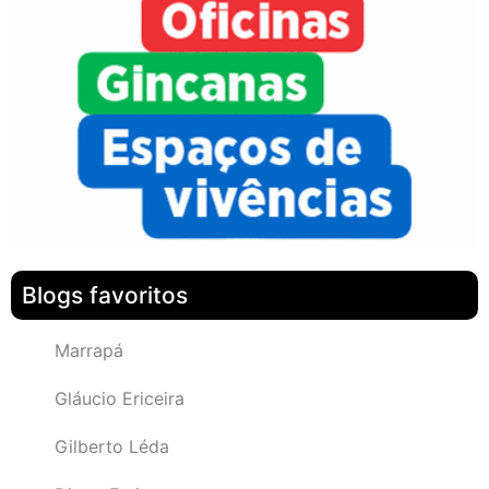
Blogs favoritos
Marrapá
Gláucio Ericeira
Gilberto Léda