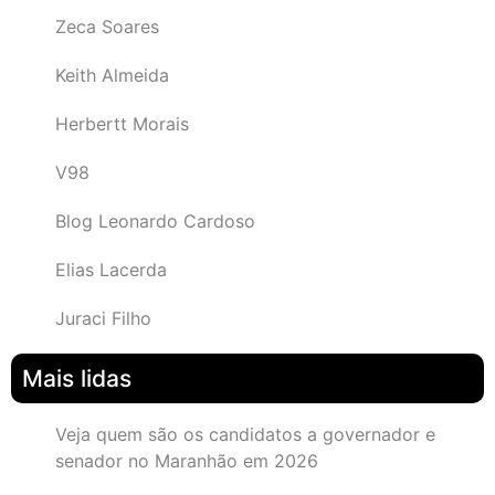
Zeca Soares
Keith Almeida
Herbertt Morais
V98
Blog Leonardo Cardoso
Elias Lacerda
Juraci Filho
Mais lidas
Veja quem são os candidatos a governador e
senador no Maranhão em 2026