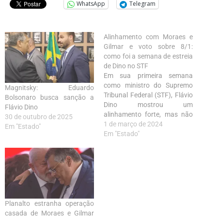
WhatsApp
Telegram
Alinhamento com Moraes e
Gilmar e voto sobre 8/1:
como foi a semana de estreia
de Dino no STF
Em sua primeira semana
como ministro do Supremo
Magnitsky: Eduardo
Tribunal Federal (STF), Flávio
Bolsonaro busca sanção a
Dino mostrou um
Flávio Dino
alinhamento forte, mas não
30 de outubro de 2025
total, com dois integrantes da
1 de março de 2024
Em "Estado"
lista de padrinhos de sua
Em "Estado"
indicação ao STF, os
ministros Alexandre de
Moraes e Gilmar Mendes.
Planalto estranha operação
casada de Moraes e Gilmar