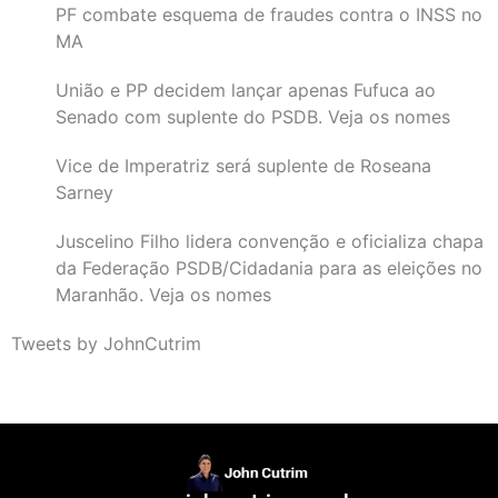
PF combate esquema de fraudes contra o INSS no
MA
União e PP decidem lançar apenas Fufuca ao
Senado com suplente do PSDB. Veja os nomes
Vice de Imperatriz será suplente de Roseana
Sarney
Juscelino Filho lidera convenção e oficializa chapa
da Federação PSDB/Cidadania para as eleições no
Maranhão. Veja os nomes
Tweets by JohnCutrim