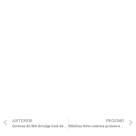
ANTERIOR
PRÓXIMO
Governo do MA divulga lista de aprovados para trabalharem no combate ao Covid-19
Othelino Neto convoca primeira Sessão Extraordinária remota do Parlamento maranhense para esta terça-feira