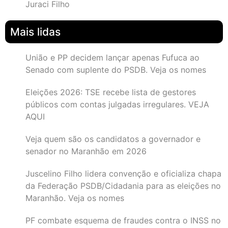
Juraci Filho
Mais lidas
União e PP decidem lançar apenas Fufuca ao
Senado com suplente do PSDB. Veja os nomes
Eleições 2026: TSE recebe lista de gestores
públicos com contas julgadas irregulares. VEJA
AQUI
Veja quem são os candidatos a governador e
senador no Maranhão em 2026
Juscelino Filho lidera convenção e oficializa chapa
da Federação PSDB/Cidadania para as eleições no
Maranhão. Veja os nomes
PF combate esquema de fraudes contra o INSS no