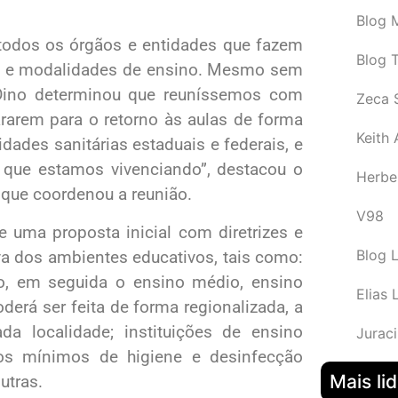
Blog M
todos os órgãos e entidades que fazem
Blog 
s e modalidades de ensino. Mesmo sem
o Dino determinou que reuníssemos com
Zeca 
rarem para o retorno às aulas de forma
Keith
idades sanitárias estaduais e federais, e
o que estamos vivenciando”, destacou o
Herbe
 que coordenou a reunião.
V98
e uma proposta inicial com diretrizes e
Blog 
va dos ambientes educativos, tais como:
ão, em seguida o ensino médio, ensino
Elias 
derá ser feita de forma regionalizada, a
a localidade; instituições de ensino
Juraci
tos mínimos de higiene e desinfecção
Mais li
utras.