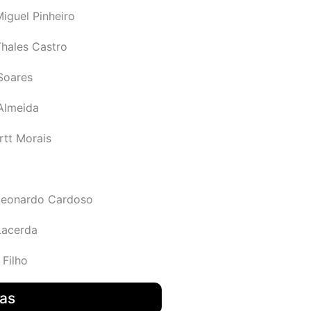
iguel Pinheiro
Thales Castro
Soares
 Almeida
rtt Morais
Leonardo Cardoso
Lacerda
 Filho
das