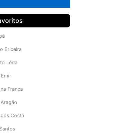
avoritos
pá
o Ericeira
rto Léda
 Emir
ana França
 Aragão
gos Costa
Santos