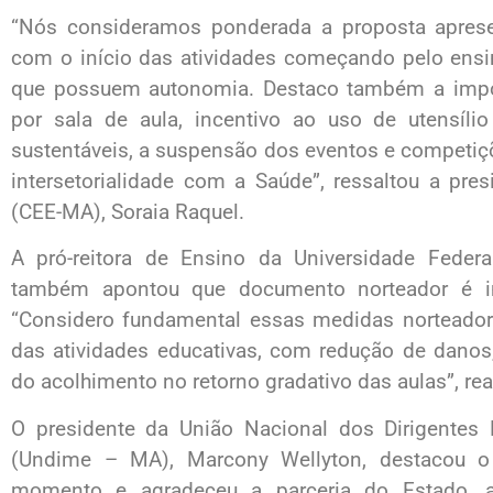
“Nós consideramos ponderada a proposta apresen
com o início das atividades começando pelo ensi
que possuem autonomia. Destaco também a impor
por sala de aula, incentivo ao uso de utensíli
sustentáveis, a suspensão dos eventos e competiçõ
intersetorialidade com a Saúde”, ressaltou a pr
(CEE-MA), Soraia Raquel.
A pró-reitora de Ensino da Universidade Federa
também apontou que documento norteador é imp
“Considero fundamental essas medidas norteador
das atividades educativas, com redução de danos,
do acolhimento no retorno gradativo das aulas”, rea
O presidente da União Nacional dos Dirigente
(Undime – MA), Marcony Wellyton, destacou o
momento e agradeceu a parceria do Estado, 