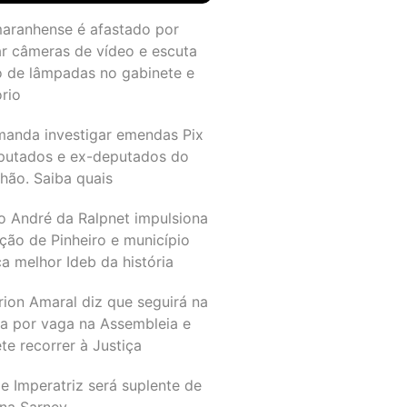
maranhense é afastado por
ar câmeras de vídeo e escuta
o de lâmpadas no gabinete e
ório
manda investigar emendas Pix
putados e ex-deputados do
hão. Saiba quais
o André da Ralpnet impulsiona
ção de Pinheiro e município
a melhor Ideb da história
rion Amaral diz que seguirá na
ta por vaga na Assembleia e
e recorrer à Justiça
e Imperatriz será suplente de
na Sarney