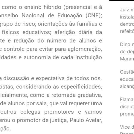
como o ensino híbrido (presencial e à
Juiz 
Conselho Nacional de Educação (CNE);
instal
rupo de risco; orientações às famílias e
dentr
refeit
físicos educativos; aferição diária da
nte e redução do número de alunos e
Dino 
 controle para evitar para aglomeração,
de de
cidades e autonomia de cada instituição
Maran
Gestã
a discussão e expectativa de todos nós.
educa
alcanç
stas, considerando as especificidades,
nicialmente, como a retomada gradativa,
Flama
e alunos por sala, que vai requerer uma
dispu
 outros colegas promotores e vamos
promet
rou o promotor de justiça, Paulo Avelar,
Vice d
ação.
Rosea