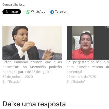
Compartilhe isso:
WhatsApp
Telegram
Felipe Camarão anuncia que aulas
Equipe gestora da Seduc/M
presenciais no Maranhão poderão
para planejar retorno d
retornar a partir de 03 de agosto
presencial
30 de junho de 2020
26 de maio de 2020
Em "Estado"
Em "Estado"
Deixe uma resposta