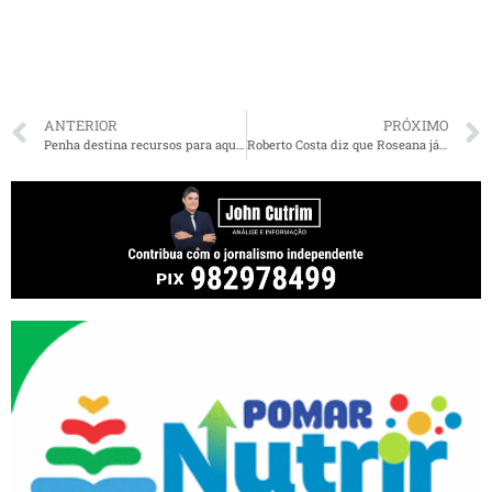
ANTERIOR
PRÓXIMO
Penha destina recursos para aquisição de cadeiras de rodas em São Luís
Roberto Costa diz que Roseana já chegou aos dois dígitos: “não se discute outra opção”