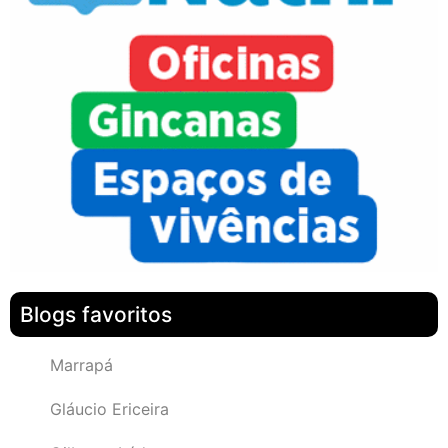
Blogs favoritos
Marrapá
Gláucio Ericeira