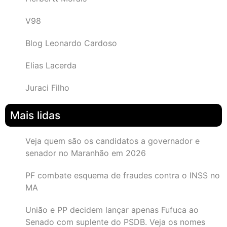
V98
Blog Leonardo Cardoso
Elias Lacerda
Juraci Filho
Mais lidas
Veja quem são os candidatos a governador e
senador no Maranhão em 2026
PF combate esquema de fraudes contra o INSS no
MA
União e PP decidem lançar apenas Fufuca ao
Senado com suplente do PSDB. Veja os nomes