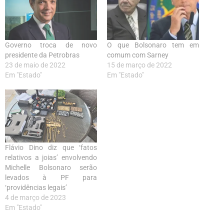
Governo troca de novo
O que Bolsonaro tem em
presidente da Petrobras
comum com Sarney
23 de maio de 2022
15 de março de 2022
Em "Estado"
Em "Estado"
Flávio Dino diz que ‘fatos
relativos a joias’ envolvendo
Michelle Bolsonaro serão
levados à PF para
‘providências legais’
4 de março de 2023
Em "Estado"