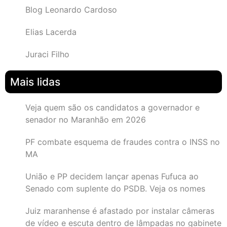
Blog Leonardo Cardoso
Elias Lacerda
Juraci Filho
Mais lidas
Veja quem são os candidatos a governador e
senador no Maranhão em 2026
PF combate esquema de fraudes contra o INSS no
MA
União e PP decidem lançar apenas Fufuca ao
Senado com suplente do PSDB. Veja os nomes
Juiz maranhense é afastado por instalar câmeras
de vídeo e escuta dentro de lâmpadas no gabinete