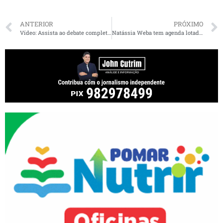
ANTERIOR
PRÓXIMO
Vídeo: Assista ao debate completo da TV Difusora entre os candidatos a prefeito de São Luís
Natássia Weba tem agenda lotada durante o final de semana