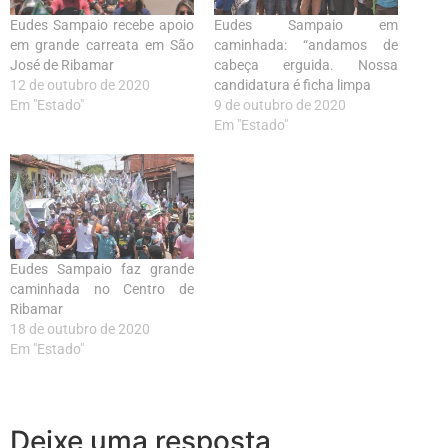
Eudes Sampaio recebe apoio
Eudes Sampaio em
em grande carreata em São
caminhada: “andamos de
José de Ribamar
cabeça erguida. Nossa
12 de outubro de 2020
candidatura é ficha limpa
Em "Estado"
9 de outubro de 2020
Em "Estado"
Eudes Sampaio faz grande
caminhada no Centro de
Ribamar
18 de outubro de 2020
Em "Estado"
Deixe uma resposta