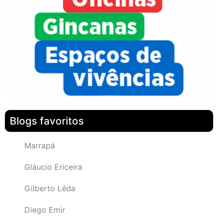
Blogs favoritos
Marrapá
Gláucio Ericeira
Gilberto Léda
Diego Emir