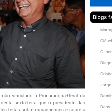
Blogs f
Marra
Gláuci
Gilbe
Diego
Cristi
Jorge
órgão vinculado à Procuradoria-Geral da
Domin
esta sexta-feira que o presidente Jair
Daby 
es feitas sobre maranhenses e sobre a