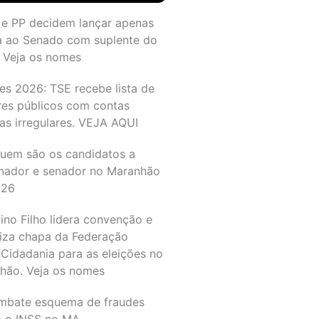
 e PP decidem lançar apenas
a ao Senado com suplente do
 Veja os nomes
es 2026: TSE recebe lista de
res públicos com contas
as irregulares. VEJA AQUI
quem são os candidatos a
nador e senador no Maranhão
026
ino Filho lidera convenção e
liza chapa da Federação
Cidadania para as eleições no
hão. Veja os nomes
mbate esquema de fraudes
a o INSS no MA