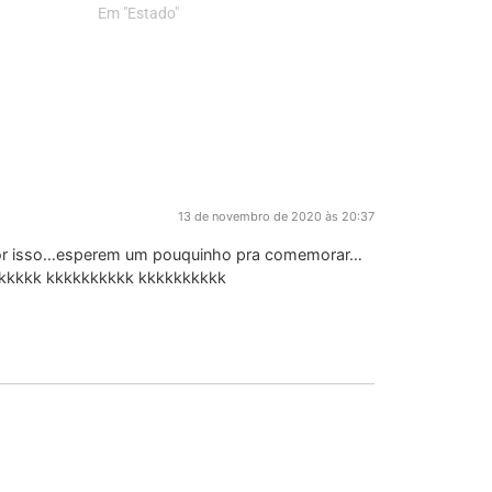
Em "Estado"
13 de novembro de 2020 às 20:37
por isso…esperem um pouquinho pra comemorar…
kkkkk kkkkkkkkkk kkkkkkkkkk