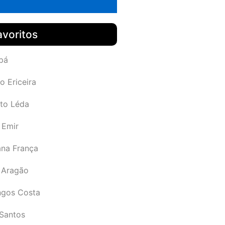
avoritos
pá
o Ericeira
rto Léda
 Emir
ana França
 Aragão
gos Costa
Santos