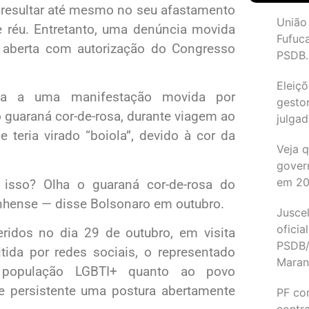
a resultar até mesmo no seu afastamento
União
e réu. Entretanto, uma denúncia movida
Fufuc
 aberta com autorização do Congresso
PSDB.
Eleiçõ
ta a uma manifestação movida por
gesto
guaraná cor-de-rosa, durante viagem ao
julgad
 teria virado “boiola”, devido à cor da
Veja 
gover
em 2
 isso? Olha o guaraná cor-de-rosa do
nhense — disse Bolsonaro em outubro.
Juscel
oficia
ridos no dia 29 de outubro, em visita
PSDB/
tida por redes sociais, o representado
Maran
à população LGBTI+ quanto ao povo
 e persistente uma postura abertamente
PF co
contr