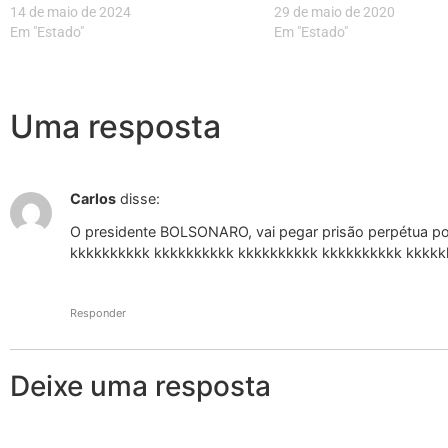
14 de maio de 2024
29 de maio de 2020
Em "Estado"
Em "Estado"
Uma resposta
Carlos
disse:
O presidente BOLSONARO, vai pegar prisão perpétua 
kkkkkkkkkk kkkkkkkkkk kkkkkkkkkk kkkkkkkkkk kkkkk
Responder
Deixe uma resposta