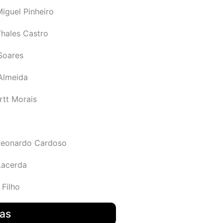
iguel Pinheiro
Thales Castro
Soares
 Almeida
rtt Morais
Leonardo Cardoso
Lacerda
 Filho
das