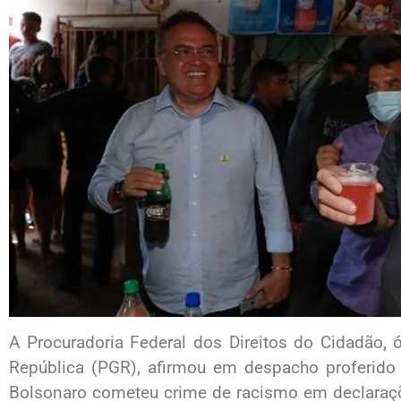
A Procuradoria Federal dos Direitos do Cidadão, 
República (PGR), afirmou em despacho proferido n
Bolsonaro cometeu crime de racismo em declaraçõ