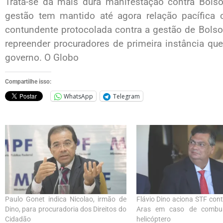
Trata-se da mais dura manifestação contra Bolso
gestão tem mantido até agora relação pacífic
contundente protocolada contra a gestão de Bolso
repreender procuradores de primeira instância q
governo. O Globo
Compartilhe isso:
WhatsApp
Telegram
Paulo Gonet indica Nicolao, irmão de
Flávio Dino aciona STF con
Dino, para procuradoria dos Direitos do
Aras em caso de combus
Cidadão
helicóptero