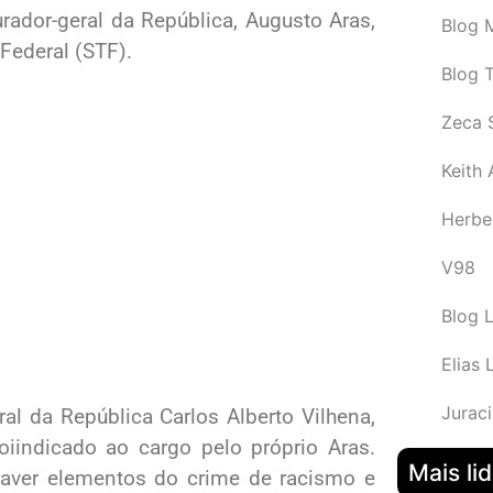
ador-geral da República, Augusto Aras,
Blog M
Federal (STF).
Blog 
Zeca 
Keith
Herbe
V98
Blog 
Elias 
Juraci
al da República Carlos Alberto Vilhena,
foiindicado ao cargo pelo próprio Aras.
Mais li
haver elementos do crime de racismo e