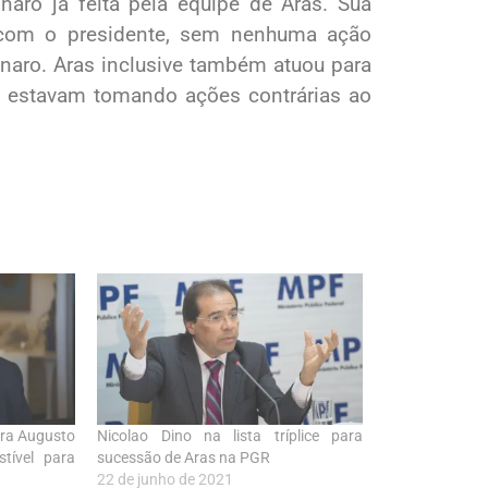
naro já feita pela equipe de Aras. Sua
a com o presidente, sem nenhuma ação
naro. Aras inclusive também atuou para
ue estavam tomando ações contrárias ao
tra Augusto
Nicolao Dino na lista tríplice para
tível para
sucessão de Aras na PGR
22 de junho de 2021