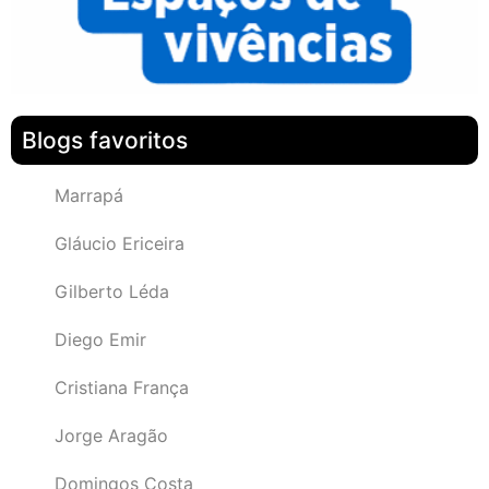
Blogs favoritos
Marrapá
Gláucio Ericeira
Gilberto Léda
Diego Emir
Cristiana França
Jorge Aragão
Domingos Costa