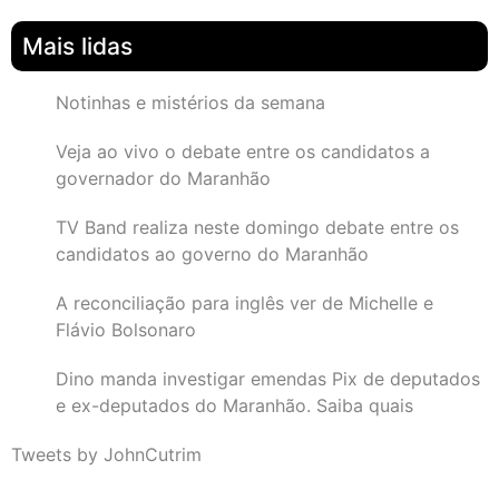
Mais lidas
Notinhas e mistérios da semana
Veja ao vivo o debate entre os candidatos a
governador do Maranhão
TV Band realiza neste domingo debate entre os
candidatos ao governo do Maranhão
A reconciliação para inglês ver de Michelle e
Flávio Bolsonaro
Dino manda investigar emendas Pix de deputados
e ex-deputados do Maranhão. Saiba quais
Tweets by JohnCutrim