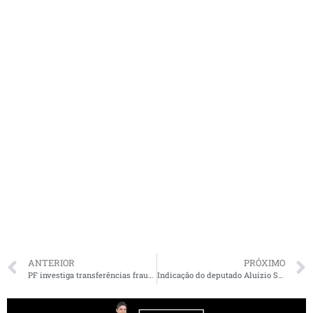
ANTERIOR
PRÓXIMO
PF investiga transferências fraudulentas de domicílio eleitoral no MA e compra de votos
Indicação do deputado Aluízio Santos de implantação asfáltica é atendida pelo Governo e iniciado em Chapadinha