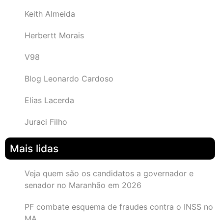
Keith Almeida
Herbertt Morais
V98
Blog Leonardo Cardoso
Elias Lacerda
Juraci Filho
Mais lidas
Veja quem são os candidatos a governador e
senador no Maranhão em 2026
PF combate esquema de fraudes contra o INSS no
MA