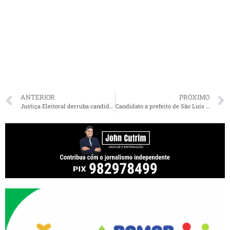
ANTERIOR
PRÓXIMO
Justiça Eleitoral derruba candidatura de João Martins em Bequimão
Candidato a prefeito de São Luís diz que vacina obrigatória só pros seus cachorros: “vão ter que me amarrar”