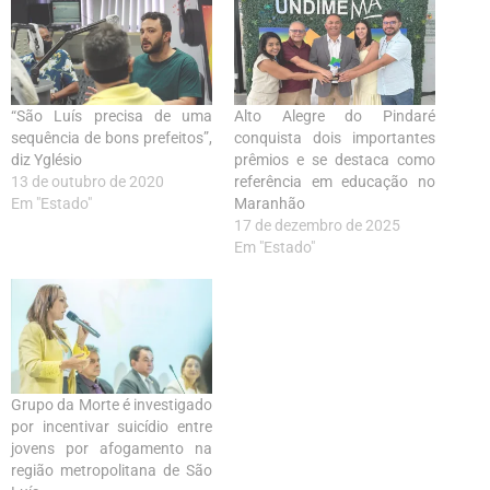
“São Luís precisa de uma
Alto Alegre do Pindaré
sequência de bons prefeitos”,
conquista dois importantes
diz Yglésio
prêmios e se destaca como
13 de outubro de 2020
referência em educação no
Em "Estado"
Maranhão
17 de dezembro de 2025
Em "Estado"
Grupo da Morte é investigado
por incentivar suicídio entre
jovens por afogamento na
região metropolitana de São