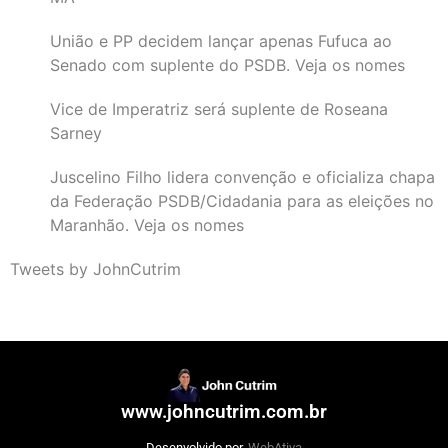
União e PP decidem lançar apenas Fufuca ao
Senado com suplente do PSDB. Veja os nomes
Vice de Imperatriz será suplente de Roseana
Sarney
Juscelino Filho lidera convenção e oficializa chapa
da Federação PSDB/Cidadania para as eleições no
Maranhão. Veja os nomes
Tweets by JohnCutrim
www.johncutrim.com.br
Desenvolvido por
WebAtiva