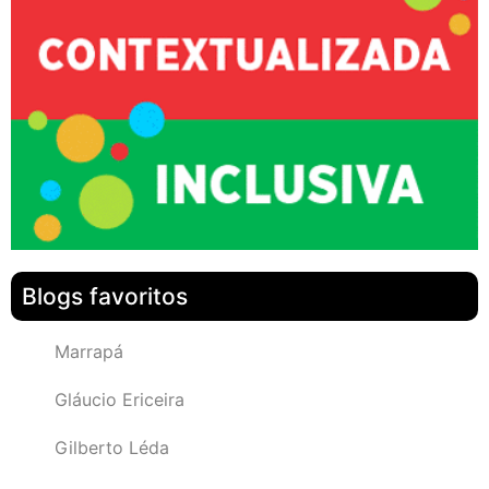
Blogs favoritos
Marrapá
Gláucio Ericeira
Gilberto Léda