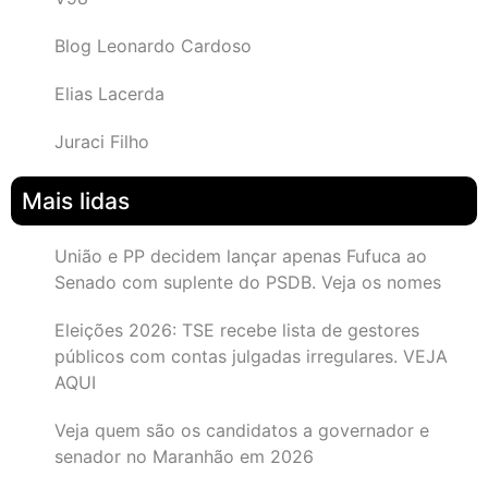
Blog Leonardo Cardoso
Elias Lacerda
Juraci Filho
Mais lidas
União e PP decidem lançar apenas Fufuca ao
Senado com suplente do PSDB. Veja os nomes
Eleições 2026: TSE recebe lista de gestores
públicos com contas julgadas irregulares. VEJA
AQUI
Veja quem são os candidatos a governador e
senador no Maranhão em 2026