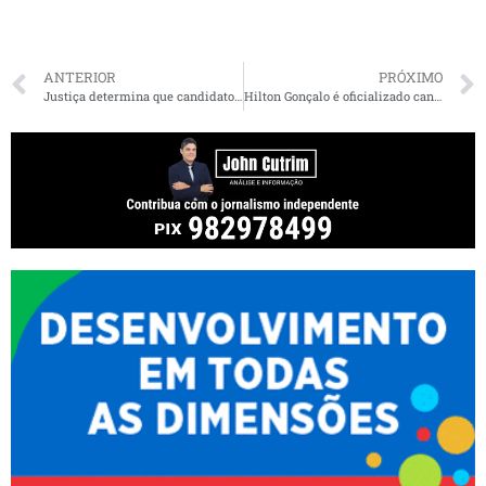
ANTERIOR
PRÓXIMO
Justiça determina que candidato a prefeito de Açailândia suspenda divulgação de convenção partidária por rede social
Hilton Gonçalo é oficializado candidato a reeleição em Santa Rita