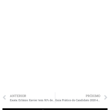
ANTERIOR
PRÓXIMO
Exata: Erlânio Xavier tem 91% de intenções de voto e 97% de aprovação; Weverton lidera com 69% ao governo
Guia Prático do Candidato 2020 é lançado no Maranhão