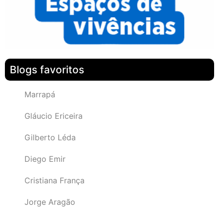
Blogs favoritos
Marrapá
Gláucio Ericeira
Gilberto Léda
Diego Emir
Cristiana França
Jorge Aragão