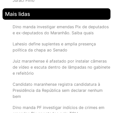
Juraci Filho
Mais lidas
Dino manda investigar emendas Pix de deputados
e ex-deputados do Maranhão. Saiba quais
Lahesio define suplentes e amplia presença
política da chapa ao Senado
Juiz maranhense é afastado por instalar câmeras
de vídeo e escuta dentro de lâmpadas no gabinete
e refeitório
Candidato maranhense registra candidatura à
Presidência da República sem declarar nenhum
bem
Dino manda PF investigar indícios de crimes em