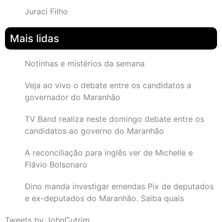
Juraci Filho
Mais lidas
Notinhas e mistérios da semana
Veja ao vivo o debate entre os candidatos a
governador do Maranhão
TV Band realiza neste domingo debate entre os
candidatos ao governo do Maranhão
A reconciliação para inglês ver de Michelle e
Flávio Bolsonaro
Dino manda investigar emendas Pix de deputados
e ex-deputados do Maranhão. Saiba quais
Tweets by JohnCutrim