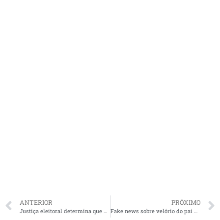
ANTERIOR
PRÓXIMO
Justiça eleitoral determina que Carrinho Cidreira e Lucimar Moraes retirem faixas que caracterizem propaganda irregular
Fake news sobre velório do pai de Flávio Dino com foto de 2018 é espalhada de forma criminosa nas redes