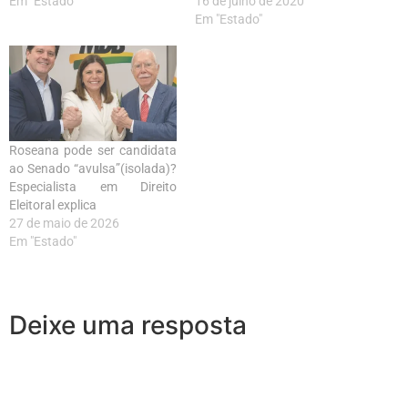
Em "Estado"
16 de julho de 2020
Em "Estado"
Roseana pode ser candidata
ao Senado “avulsa”(isolada)?
Especialista em Direito
Eleitoral explica
27 de maio de 2026
Em "Estado"
Deixe uma resposta