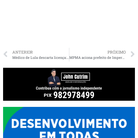
ANTERIOR
PRÓXIMO
Médico de Lula descarta licença: “não saiu da Presidência e não sairá”
MPMA aciona prefeito de Imperatriz, gestores municipais e mais 14 funcionários fantasmas por Improbidade Administrativa