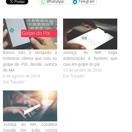
WhatsApp
Telegram
Banco não é obrigado a
Justiça do MA nega
indenizar cliente que caiu no
indenização a homem que
golpe do PIX, decide Justiça
caiu em golpe do pix
do MA
10 de janeiro de 2026
6 de agosto de 2024
Em "Estado"
Em "Estado"
Justiça do MA condena
Google em ação contra