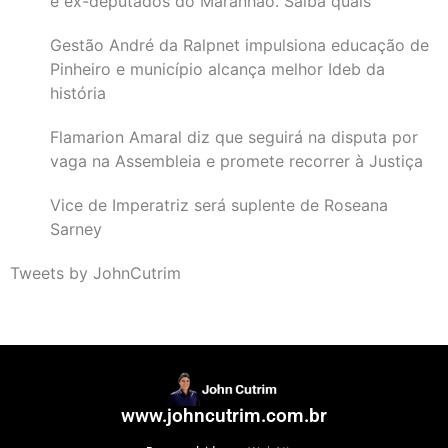
e ex-deputados do Maranhão. Saiba quais
Gestão André da Ralpnet impulsiona educação de
Pinheiro e município alcança melhor Ideb da
história
Flamarion Amaral diz que seguirá na disputa por
vaga na Assembleia e promete recorrer à Justiça
Vice de Imperatriz será suplente de Roseana
Sarney
Tweets by JohnCutrim
www.johncutrim.com.br