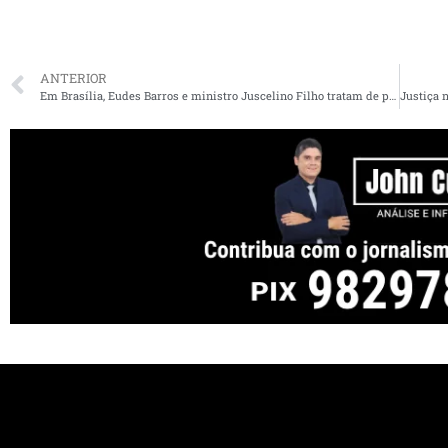
ANTERIOR
Em Brasília, Eudes Barros e ministro Juscelino Filho tratam de parcerias para o desenvolvimento de Raposa