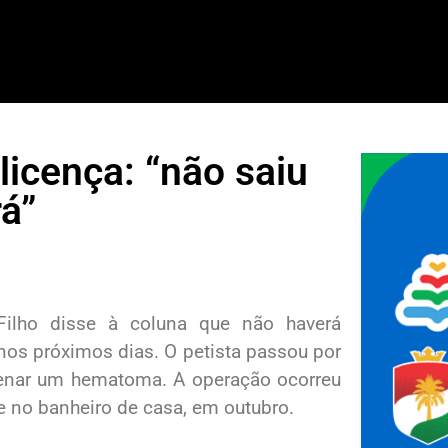
licença: “não saiu
rá”
 Filho disse à coluna que não haverá
nos próximos dias. O petista passou por
renar um hematoma. A operação ocorreu
 no banheiro de casa, em outubro.