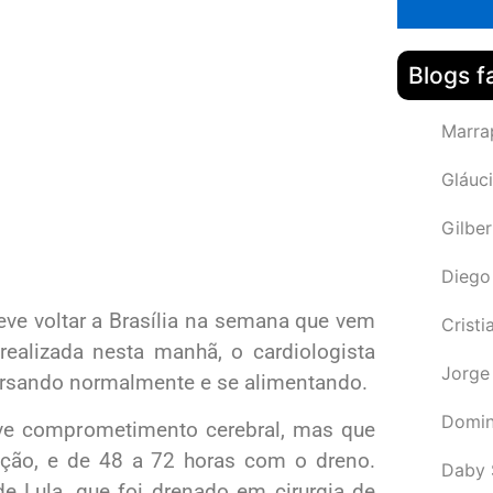
Blogs f
Marra
Gláuci
Gilbe
Diego
deve voltar a Brasília na semana que vem
Cristi
realizada nesta manhã, o cardiologista
Jorge
versando normalmente e se alimentando.
Domin
ve comprometimento cerebral, mas que
ução, e de 48 a 72 horas com o dreno.
Daby 
de Lula, que foi drenado em cirurgia de