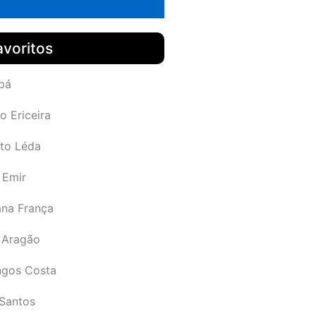
avoritos
pá
o Ericeira
rto Léda
 Emir
ana França
 Aragão
gos Costa
Santos