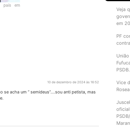
lo país em
Veja 
gover
em 2
PF co
contr
União
Fufuc
PSDB.
Vice d
10 de dezembro de 2024 às 16:52
Rosea
o se acha um ” semideus”….sou anti petista, mas
e.
Juscel
oficia
PSDB/
Maran