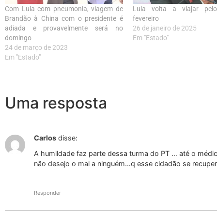
Com Lula com pneumonia, viagem de
Lula volta a viajar pe
Brandão à China com o presidente é
fevereiro
adiada e provavelmente será no
26 de janeiro de 2025
domingo
Em "Estado"
24 de março de 2023
Em "Estado"
Uma resposta
Carlos
disse:
A humildade faz parte dessa turma do PT … até o médic
não desejo o mal a ninguém…q esse cidadão se recuper
Responder