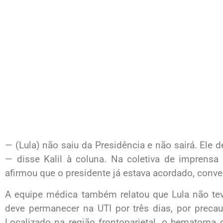
— (Lula) não saiu da Presidência e não sairá. Ele 
— disse Kalil à coluna. Na coletiva de imprensa 
afirmou que o presidente já estava acordado, con
A equipe médica também relatou que Lula não te
deve permanecer na UTI por três dias, por preca
Localizado na região frontoparietal, o hematoma 