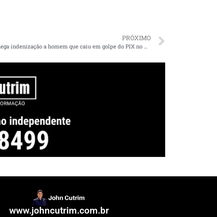
PRÓXIMO
Justiça nega indenização a homem que caiu em golpe do PIX no MA
www.johncutrim.com.br