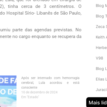
Blog M
2), tinha cerca de 3 centímetros. O
 do Hospital Sírio- Libanês de São Paulo,
Blog 
Zeca 
sumiu parte das agendas previstas. No
lmente no cargo enquanto se recupera da
Keith
Herbe
V98
Blog 
Após ser internado com hemorragia
Elias 
cerebral, Lula acordou e está
consciente
Juraci
10 de dezembro de 2024
Em "Estado"
Mais li