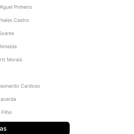
iguel Pinheiro
Thales Castro
Soares
 Almeida
rtt Morais
Leonardo Cardoso
Lacerda
 Filho
das