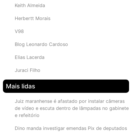
Keith Almeida
Herbertt Morais
V98
Blog Leonardo Cardoso
Elias Lacerda
Juraci Filho
Mais lidas
Juiz maranhense é afastado por instalar câmeras
de vídeo e escuta dentro de lâmpadas no gabinete
e refeitório
Dino manda investigar emendas Pix de deputados