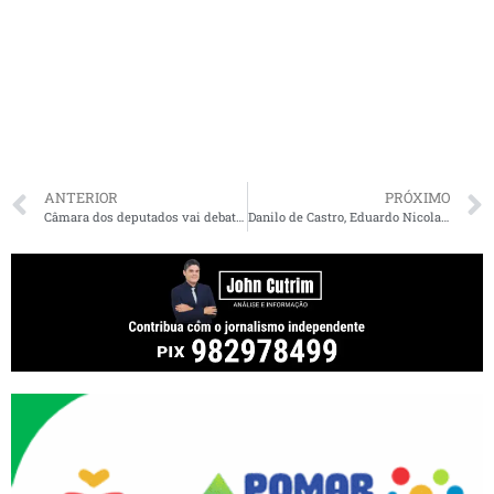
ANTERIOR
PRÓXIMO
Câmara dos deputados vai debater fim da escala 6×1 em São Luís
Danilo de Castro, Eduardo Nicolau e Carlos Vieira são eleitos em lista tríplice para chefe do MPMA; Brandão escolherá nome