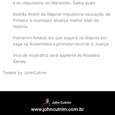
e ex-deputados do Maranhão. Saiba quais
Gestão André da Ralpnet impulsiona educação de
Pinheiro e município alcança melhor Ideb da
história
Flamarion Amaral diz que seguirá na disputa por
vaga na Assembleia e promete recorrer à Justiça
Vice de Imperatriz será suplente de Roseana
Sarney
Tweets by JohnCutrim
www.johncutrim.com.br