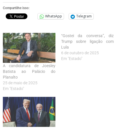
Compartilhe isso:
WhatsApp
Telegram
“Gostei da conversa”, diz
Trump sobre ligação com
Lula
6 de outubro de 2025
Em "Estado"
A candidatura de Joesley
Batista ao Palácio do
Planalto
25 de maio de 2025
Em "Estado"