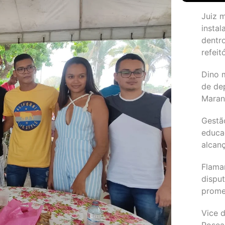
Juiz 
instal
dentr
refeit
Dino 
de de
Maran
Gestã
educa
alcanç
Flama
dispu
promet
Vice d
Rosea