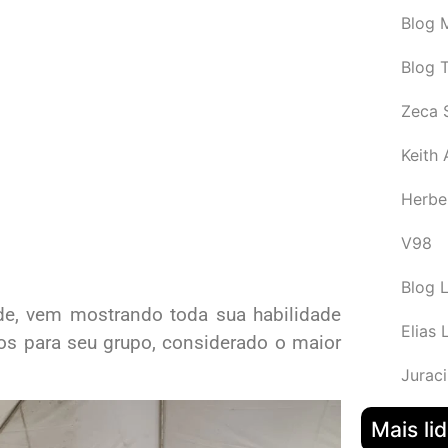
Blog M
Blog 
Zeca 
Keith
Herbe
V98
Blog 
ade, vem mostrando toda sua habilidade
Elias 
dos para seu grupo, considerado o maior
Juraci
Mais li