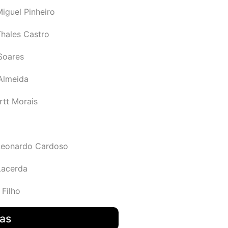
iguel Pinheiro
Thales Castro
Soares
 Almeida
rtt Morais
Leonardo Cardoso
Lacerda
 Filho
das