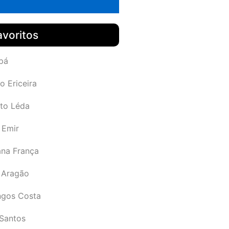
avoritos
pá
o Ericeira
rto Léda
 Emir
ana França
 Aragão
gos Costa
Santos