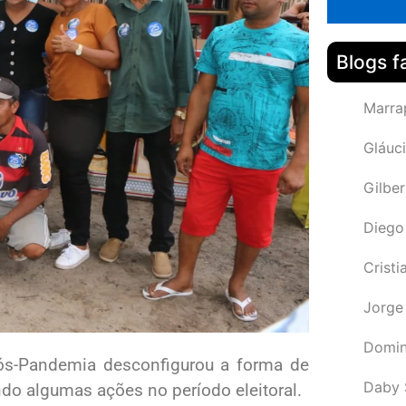
Blogs f
Marra
Gláuci
Gilbe
Diego
Cristi
Jorge
Domin
ós-Pandemia desconfigurou a forma de
Daby 
ando algumas ações no período eleitoral.