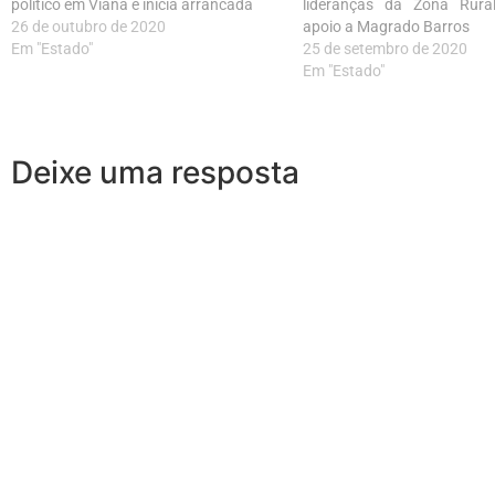
político em Viana e inicia arrancada
lideranças da Zona Rura
26 de outubro de 2020
apoio a Magrado Barros
Em "Estado"
25 de setembro de 2020
Em "Estado"
Deixe uma resposta