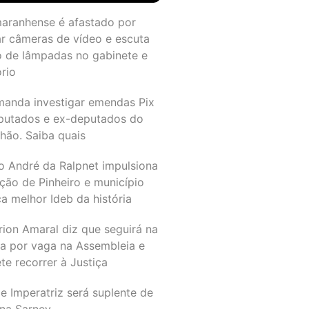
maranhense é afastado por
ar câmeras de vídeo e escuta
o de lâmpadas no gabinete e
ório
manda investigar emendas Pix
putados e ex-deputados do
hão. Saiba quais
o André da Ralpnet impulsiona
ção de Pinheiro e município
a melhor Ideb da história
rion Amaral diz que seguirá na
ta por vaga na Assembleia e
e recorrer à Justiça
e Imperatriz será suplente de
na Sarney