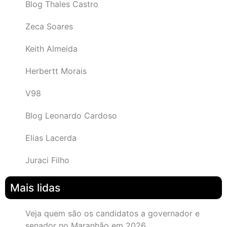
Blog Thales Castro
Zeca Soares
Keith Almeida
Herbertt Morais
V98
Blog Leonardo Cardoso
Elias Lacerda
Juraci Filho
Mais lidas
Veja quem são os candidatos a governador e
senador no Maranhão em 2026