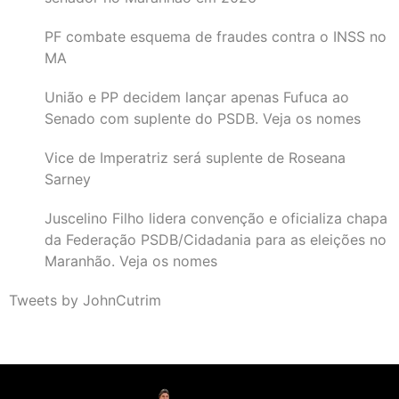
PF combate esquema de fraudes contra o INSS no
MA
União e PP decidem lançar apenas Fufuca ao
Senado com suplente do PSDB. Veja os nomes
Vice de Imperatriz será suplente de Roseana
Sarney
Juscelino Filho lidera convenção e oficializa chapa
da Federação PSDB/Cidadania para as eleições no
Maranhão. Veja os nomes
Tweets by JohnCutrim