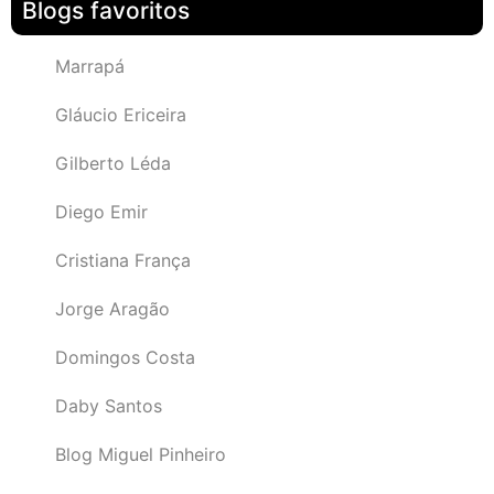
Blogs favoritos
Marrapá
Gláucio Ericeira
Gilberto Léda
Diego Emir
Cristiana França
Jorge Aragão
Domingos Costa
Daby Santos
Blog Miguel Pinheiro