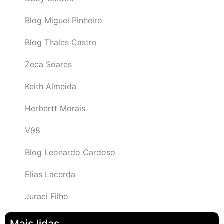
Blog Miguel Pinheiro
Blog Thales Castro
Zeca Soares
Keith Almeida
Herbertt Morais
V98
Blog Leonardo Cardoso
Elias Lacerda
Juraci Filho
Mais lidas