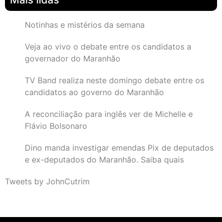
Notinhas e mistérios da semana
Veja ao vivo o debate entre os candidatos a
governador do Maranhão
TV Band realiza neste domingo debate entre os
candidatos ao governo do Maranhão
A reconciliação para inglês ver de Michelle e
Flávio Bolsonaro
Dino manda investigar emendas Pix de deputados
e ex-deputados do Maranhão. Saiba quais
Tweets by JohnCutrim