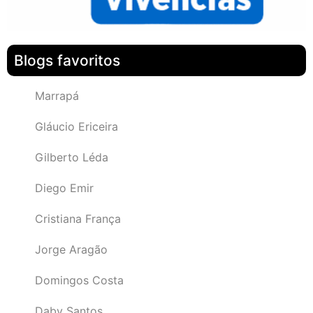
Blogs favoritos
Marrapá
Gláucio Ericeira
Gilberto Léda
Diego Emir
Cristiana França
Jorge Aragão
Domingos Costa
Daby Santos