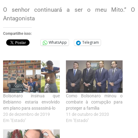
O senhor continuará a ser o meu Mito.” O
Antagonista
Compartilhe isso:
WhatsApp
Telegram
Bolsonaro insinua que
Como Bolsonaro minou o
Bebianno estaria envolvido
combate à corrupção para
em plano para assassiná-lo
proteger a família
20 de dezembro de 2019
11 de outubro de 2020
Em "Estado"
Em "Estado"