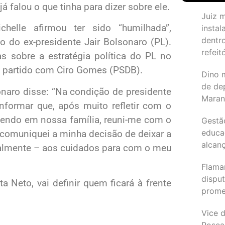
 falou o que tinha para dizer sobre ele.
Juiz 
helle afirmou ter sido “humilhada”,
instal
dentr
ho do ex-presidente Jair Bolsonaro (PL).
refeit
s sobre a estratégia política do PL no
o partido com Ciro Gomes (PSDB).
Dino 
de de
onaro disse: “Na condição de presidente
Maran
informar que, após muito refletir com o
ndo em nossa família, reuni-me com o
Gestã
educa
e comuniquei a minha decisão de deixar a
alcanç
ralmente – aos cuidados para com o meu
Flama
dispu
 Neto, vai definir quem ficará à frente
promet
Vice d
Rosea