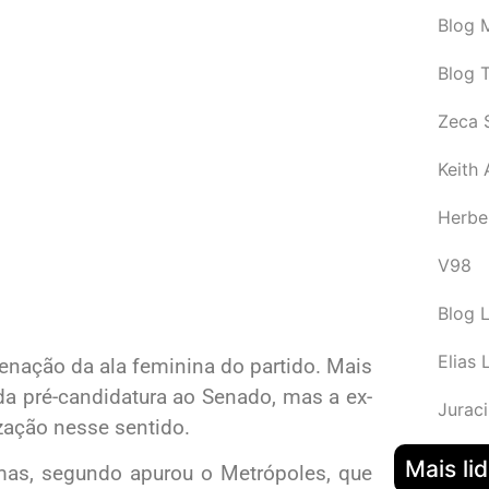
Blog M
Blog 
Zeca 
Keith
Herbe
V98
Blog 
Elias 
enação da ala feminina do partido. Mais
 da pré-candidatura ao Senado, mas a ex-
Juraci
zação nesse sentido.
Mais li
mas, segundo apurou o Metrópoles, que