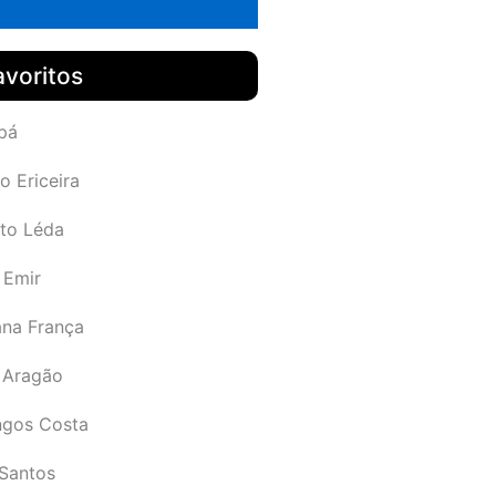
avoritos
pá
o Ericeira
rto Léda
 Emir
ana França
 Aragão
gos Costa
Santos