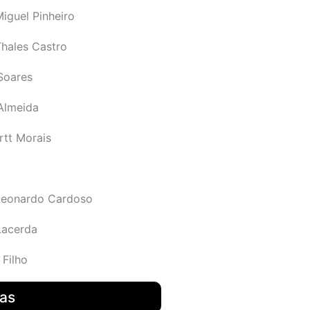
iguel Pinheiro
Thales Castro
Soares
 Almeida
rtt Morais
Leonardo Cardoso
Lacerda
 Filho
das