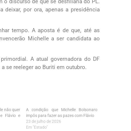
o discurso de que se desfiliaria do PL.
 deixar, por ora, apenas a presidência
nhar tempo. A aposta é de que, até as
convencerão Michelle a ser candidata ao
 primordial. A atual governadora do DF
 a se reeleger ao Buriti em outubro.
le não quer
A condição que Michelle Bolsonaro
e Flávio e
impôs para fazer as pazes com Flávio
23 de julho de 2026
Em "Estado"