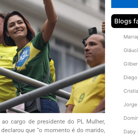
Blogs f
Marra
Gláuci
Gilbe
Diego
Cristi
Jorge
Domin
 ao cargo de presidente do PL Mulher,
le declarou que “o momento é do marido,
Daby 