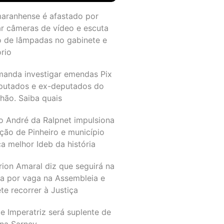
maranhense é afastado por
ar câmeras de vídeo e escuta
o de lâmpadas no gabinete e
ório
manda investigar emendas Pix
putados e ex-deputados do
hão. Saiba quais
o André da Ralpnet impulsiona
ção de Pinheiro e município
a melhor Ideb da história
rion Amaral diz que seguirá na
ta por vaga na Assembleia e
e recorrer à Justiça
e Imperatriz será suplente de
na Sarney