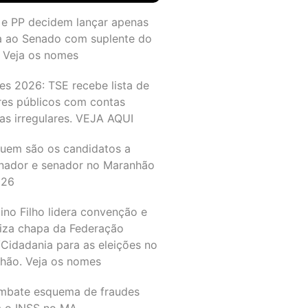
 e PP decidem lançar apenas
a ao Senado com suplente do
 Veja os nomes
es 2026: TSE recebe lista de
res públicos com contas
as irregulares. VEJA AQUI
quem são os candidatos a
nador e senador no Maranhão
026
ino Filho lidera convenção e
liza chapa da Federação
Cidadania para as eleições no
hão. Veja os nomes
mbate esquema de fraudes
a o INSS no MA