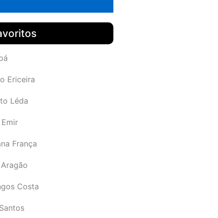
avoritos
pá
o Ericeira
rto Léda
 Emir
ana França
 Aragão
gos Costa
Santos