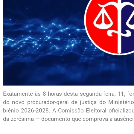
Exatamente às 8 horas desta segunda-feira, 11, fo
do novo procurador-geral de justiça do Ministé
biênio 2026-2028. A Comissão Eleitoral oficializ
da zerésima — documento que comprova a ausência 