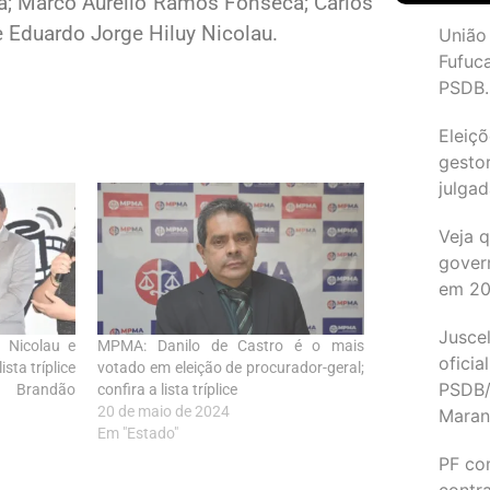
ra; Marco Aurélio Ramos Fonseca; Carlos
e Eduardo Jorge Hiluy Nicolau.
União
Fufuc
PSDB.
Eleiçõ
gesto
julgad
Veja 
gover
em 2
Juscel
 Nicolau e
MPMA: Danilo de Castro é o mais
oficia
ista tríplice
votado em eleição de procurador-geral;
PSDB/
 Brandão
confira a lista tríplice
20 de maio de 2024
Maran
Em "Estado"
PF co
contr