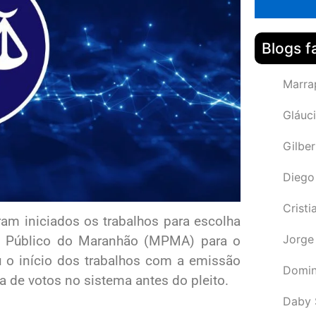
Blogs f
Marra
Gláuci
Gilbe
Diego
Cristi
ram iniciados os trabalhos para escolha
Jorge
rio Público do Maranhão (MPMA) para o
ou o início dos trabalhos com a emissão
Domin
de votos no sistema antes do pleito.
Daby 