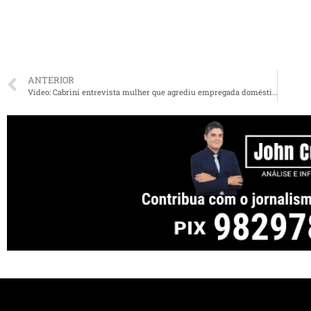
ANTERIOR
Vídeo: Cabrini entrevista mulher que agrediu empregada doméstica grávida no MA. Veja na íntegra a reportagem