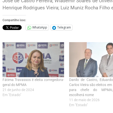
José de Castro Ferreira; Wlademir Soares de Olivei
Henrique Rodrigues Vieira; Luiz Muniz Rocha Filho 
Compartilhe isso:
WhatsApp
Telegram
Fátima Travassos é eleita corregedora-
Danilo de Castro, Eduardo
geral do MPMA
Carlos Vieira são eleitos em l
21 de junho de 2024
para chefe do MPMA;
Em "Estado"
escolherá nome
11 de maio de 2026
Em "Estado"