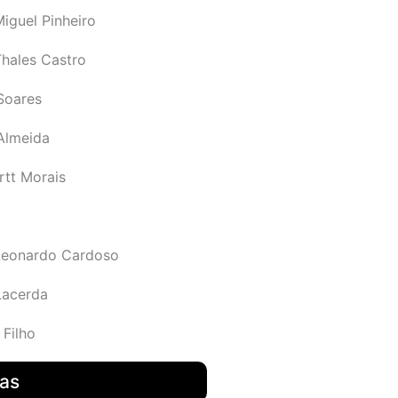
iguel Pinheiro
Thales Castro
Soares
 Almeida
rtt Morais
Leonardo Cardoso
Lacerda
 Filho
das