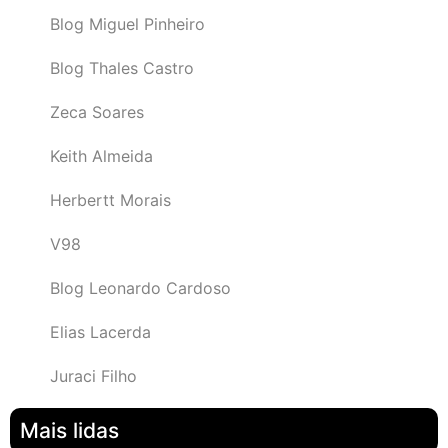
Blog Miguel Pinheiro
Blog Thales Castro
Zeca Soares
Keith Almeida
Herbertt Morais
V98
Blog Leonardo Cardoso
Elias Lacerda
Juraci Filho
Mais lidas