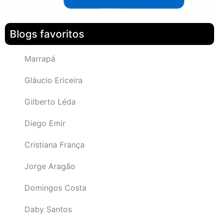
Blogs favoritos
Marrapá
Gláucio Ericeira
Gilberto Léda
Diego Emir
Cristiana França
Jorge Aragão
Domingos Costa
Daby Santos