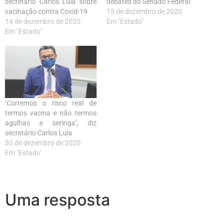
secretário Carlos Lula sobre
debates do Senado Federal
vacinação contra Covid-19
15 de dezembro de 2020
14 de dezembro de 2020
Em "Estado"
Em "Estado"
‘Corremos o risco real de
termos vacina e não termos
agulhas e seringa’, diz
secretário Carlos Lula
30 de dezembro de 2020
Em "Estado"
Uma resposta